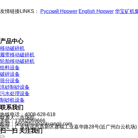
友情链接LINKS：
Русский Hpower
English Hpower
华宝矿机
产品中心
移动破碎机
履带移动破碎机
轮胎移动破碎机
给料设备
破碎设备
筛分设备
洗砂制砂设备
污水处理设备
制砂机设备
联系我们
热线电话：4008-628-618
联系人：市场部
手机：13002069666
邮箱：serv@huabaokuangji.com
地址：广东清远市高新区嘉福工业嘉华路28号(近广州白云机场)
扫一扫 关注我们