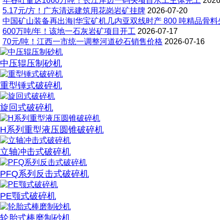
年吞吐量达1660万吨！长江岸边一码头项目水工主体完工
2026
5.17元/方！广东清远建筑用花岗岩矿挂牌
2026-07-20
中国矿山装备再出海|华宝矿机几内亚双线时产 800 吨精品骨
600万吨/年！该地一石灰岩矿项目开工
2026-07-17
70元/吨！江西一市统一调整河道砂石销售价格
2026-07-16
中压辊压制砂机
重型锤式破碎机
旋回式破碎机
H系列重型液压圆锥破碎机
立轴冲击式破碎机
PFQ系列反击式破碎机
PE颚式破碎机
轮胎式棒磨制砂机