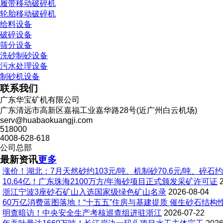
履带移动破碎机
轮胎移动破碎机
给料设备
破碎设备
筛分设备
洗砂制砂设备
污水处理设备
制砂机设备
联系我们
广东华宝矿机有限公司
广东清远市高新区嘉福工业嘉华路28号(近广州白云机场)
serv@huabaokuangji.com
518000
4008-628-618
公司总部
最新资讯
更多
涨价！湖北：7月天然砂约103元/吨、机制砂70.6元/吨、碎石约
10.64亿！广东珠海2100万方/年海砂项目正式颁发采矿许可证
浙江宁波3座砂石矿山入选国家级绿色矿山名录
2026-08-04
60万亿消费蓝图落地！“十五五”住房与基建提质 催生砂石结构
明查暗访！中央安全生产考核巡查组进驻浙江
2026-07-22