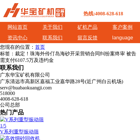
热线:4008-628-618
网站首页
关于我们
矿机产品
客户案例
资讯中心
联系我们
留言反馈
language
您现在的位置：
首页
标签：裁定！珠海外伶仃岛海砂开采营销合同纠纷案终审 被告
需支付6107.5万及违约金
联系我们
广东华宝矿机有限公司
广东清远市高新区嘉福工业嘉华路28号(近广州白云机场)
serv@huabaokuangji.com
518000
4008-628-618
公司总部
热门产品
1
/5
V系列重型振动筛