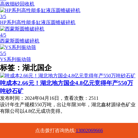
高效细砂回收机
3
/5
HP系列高性能多缸液压圆锥破碎机
4
/5
西蒙斯圆锥破碎机
5
/5
VS系列振动筛
标签：湖北国企
吨成本2.66元！湖北地方国企4.8亿元竞得年产550万
吨砂石矿
发布时间：2024年04月16日，查看次数：2511
设计年生产规模550万吨，出让年限30年，湖北鑫材源绿色矿业
有限公司以4.8亿元成功竞得。
点击拨打咨询热线:
13002069666