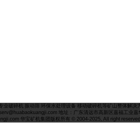
业破碎机 振动筛 环保水处理设备 移动破碎机等矿山整体解决方案厂
邮箱: serv@huabaokuangji.com 地址：广东清远市高新区嘉福
angji.com 华宝矿机集团版权所有 © 2004-2025, All right reserved