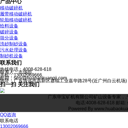
产品中心
移动破碎机
履带移动破碎机
轮胎移动破碎机
给料设备
破碎设备
筛分设备
洗砂制砂设备
污水处理设备
制砂机设备
联系我们
热线电话：4008-628-618
联系人：市场部
手机：13002069666
邮箱：serv@huabaokuangji.com
地址：广东清远市高新区嘉福工业嘉华路28号(近广州白云机场)
扫一扫 关注我们
广东华宝矿机有限公司矿山设备专家，,专
电话:4008-628-618 
Powered By www.huabaoku
QQ咨询
联系电话
13002069666