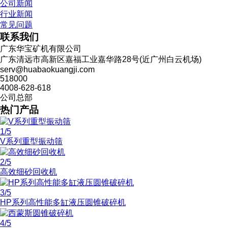
公司新闻
行业新闻
常见问题
联系我们
广东华宝矿机有限公司
广东清远市高新区嘉福工业嘉华路28号(近广州白云机场)
serv@huabaokuangji.com
518000
4008-628-618
公司总部
热门产品
1
/5
V系列重型振动筛
2
/5
高效细砂回收机
3
/5
HP系列高性能多缸液压圆锥破碎机
4
/5