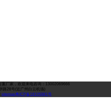
家，欢迎来电咨询：13002069666
工业嘉华路28号(近广州白云机场)
.
sitemap
粤ICP备18105981号