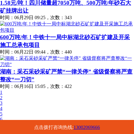
1.58元/吨！四川储量超7050万吨、500万吨/年砂石大
矿挂牌出让
时间：06月29日 09:25，次数：343
600万吨/年！中铁十一局中标湖北砂石矿扩建及开采
施工总承包项目
时间：06月22日 09:44，次数：440
湖南：采石采砂采矿严禁“一律关停” 省级督察将严查
整改“一刀切”
时间：06月16日 15:05，次数：422
1
2
3
4
5
6
下一页
点击拨打咨询热线:
13002069666
末页