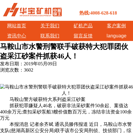
热线:4008-628-618
网站首页
关于我们
矿机产品
客户案例
资讯中心
联系我们
留言反馈
language
马鞍山市水警刑警联手破获特大犯罪团伙
盗采江砂案件抓获46人！
发布日期：
2019年05月09日
浏览次数：
3602
马鞍山警方破获特大系列盗采江砂案
抓获犯罪嫌疑人46名，破获非法采砂案件50余起、案值达
400余万元;查扣采砂泵船3艘价值数百万元，冻结非法资金100余
万元
本报消息 记者余齐斌 通讯员滕伟报道 近日，马鞍山市水警
支队(慈湖高新区公安分局)联手该市公安局刑侦、技侦部门，综