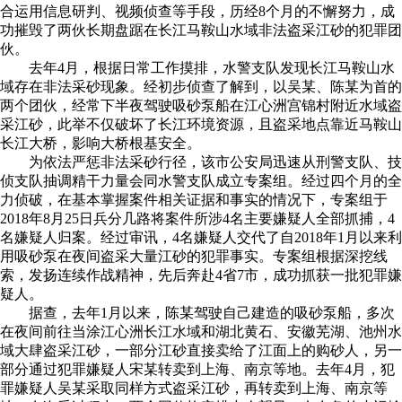
合运用信息研判、视频侦查等手段，历经8个月的不懈努力，成
功摧毁了两伙长期盘踞在长江马鞍山水域非法盗采江砂的犯罪团
伙。
去年4月，根据日常工作摸排，水警支队发现长江马鞍山水
域存在非法采砂现象。经初步侦查了解到，以吴某、陈某为首的
两个团伙，经常下半夜驾驶吸砂泵船在江心洲宫锦村附近水域盗
采江砂，此举不仅破坏了长江环境资源，且盗采地点靠近马鞍山
长江大桥，影响大桥根基安全。
为依法严惩非法采砂行径，该市公安局迅速从刑警支队、技
侦支队抽调精干力量会同水警支队成立专案组。经过四个月的全
力侦破，在基本掌握案件相关证据和事实的情况下，专案组于
2018年8月25日兵分几路将案件所涉4名主要嫌疑人全部抓捕，4
名嫌疑人归案。经过审讯，4名嫌疑人交代了自2018年1月以来利
用吸砂泵在夜间盗采大量江砂的犯罪事实。专案组根据深挖线
索，发扬连续作战精神，先后奔赴4省7市，成功抓获一批犯罪嫌
疑人。
据查，去年1月以来，陈某驾驶自己建造的吸砂泵船，多次
在夜间前往当涂江心洲长江水域和湖北黄石、安徽芜湖、池州水
域大肆盗采江砂，一部分江砂直接卖给了江面上的购砂人，另一
部分通过犯罪嫌疑人宋某转卖到上海、南京等地。去年4月，犯
罪嫌疑人吴某采取同样方式盗采江砂，再转卖到上海、南京等