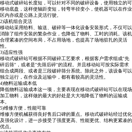
移动式破碎站长度短，可以针对不同的破碎设备，使用独立的可
移动底盘，这样使轴距变短，转弯半径变小，使机器可以在作业
区内亦或是公路上灵活行驶。
2)该机组合灵活
移动站采用给料、输送、破碎等一体化设备安装形式，不仅可以
消除了组件安装的繁杂作业，也降低了物料、工时的消耗。该机
合理紧凑的空间布局，不占用场地，也提高了场地驻扎的灵活
性。
3)适应性强
移动式破碎站可根据不同破碎工艺要求，根据客户需求组成"先
碎后筛"，或者是"先筛后碎"的流程。并且移动站可按实际需求
组合成两段、或者是三段破碎筛分系统。除此之外，该设备可以
独立运行，在作业及运输中，都有着较高的灵活性。
4)物料运输成本低
降低物料运输成本这一项，主要表现在移动式破碎站可以在现场
加工物料，这样做的最大的好处是大大地降低了物料的运输成
本。
5)维修方便，性能可靠
维修方便机械获得良好售后口碑的重点。移动式破碎站经过优化
及强化设计，进一步接受了强度更高、性能更优、结构更紧凑的
优点。