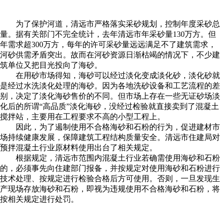
为了保护河道，清远市严格落实采砂规划，控制年度采砂总
量。据有关部门不完全统计，去年清远市年采砂量130万方。但
年需求超300万方，每年的许可采砂量远远满足不了建筑需求，
河砂供需矛盾突出。故而在河砂资源日渐枯竭的情况下，不少建
筑单位又把目光投向了海砂。
在用砂市场得知，海砂可以经过淡化变成淡化砂，淡化砂就
是经过水洗淡化处理的海砂。因为各地洗砂设备和工艺流程的差
别，决定了淡化海砂售价的不同。但市场上存在一些无证砂场淡
化后的所谓“高品质”淡化海砂，没经过检验就直接卖到了混凝土
搅拌站，主要用在工程要求不高的小型工程上。
因此，为了遏制使用不合格海砂和石粉的行为，促进建材市
场持续健康发展，保障建筑工程结构质量安全。清远市住建局对
预拌混凝土行业原材料使用出台了相关规定。
根据规定，清远市范围内混凝土行业若确需使用海砂和石粉
的，必须事先向住建部门报备，并按规定对使用海砂和石粉进行
技术处理、按规定进行检验合格后方可使用。否则，一旦发现生
产现场存放海砂和石粉，即视为违规使用不合格海砂和石粉，将
按相关规定进行处罚。