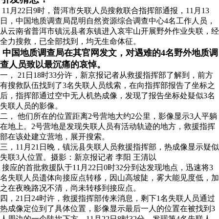
11月22日9时，普洱市失联人员搜救联合指挥部通报，11月13
日，中国地质调查局昆明自然资源综合调查中心4名工作人员，
从云南省普洱市镇沅县者东镇进入哀牢山开展野外作业失联，经
全力搜救，已全部找到，均无生命体征。
中国地质调查局在其官网发文，对遇难的4名野外地质调
查人员致以最沉痛的哀悼。
一， 21日18时33分许，新京报记者从救援指挥部了解到，前方
有搜救队伍找到了3名失联人员线索，在向指挥部报告了坐标之
后，指挥部通过空中无人机热成像，发现了报告坐标处疑似3名
失联人员的影像。
二， 他们所在的位置距离2号营地大约2公里，影像显示3人平躺
在地上。2号营地是发现失联人员有活动轨迹的地方，救援指挥
部在该处建立营地，展开搜索。
三，11月21日晚，镇沅县失联人员救援指挥部，热成像显示疑似
失联3人位置。摄影：新京报记者 李阳 王清以
接应的首批救援队于11月22日0时32分到达发现地点，迅速将3
名失联人员遗体向接应点转移，因山高坡陡，雾大能见度低，加
之在夜晚路况不清，尚未转移到接应点。
四，21日24时许，救援指挥部传来消息，剩下1名失联人员通过
热成像定位到了具体位置，影像显示最后一人的位置在被找到3
人周边的一个陡坎下方。11月22日8时32分，发现第4名失联人