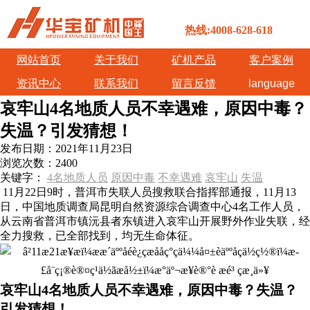
热线:4008-628-618
网站首页
关于我们
矿机产品
客户案例
资讯中心
联系我们
留言反馈
language
哀牢山4名地质人员不幸遇难，原因中毒？
失温？引发猜想！
发布日期：
2021年11月23日
浏览次数：
2400
关键字：
4名地质人员
原因中毒
不幸遇难
哀牢山
失温
11月22日9时，普洱市失联人员搜救联合指挥部通报，11月13
日，中国地质调查局昆明自然资源综合调查中心4名工作人员，
从云南省普洱市镇沅县者东镇进入哀牢山开展野外作业失联，经
全力搜救，已全部找到，均无生命体征。
哀牢山4名地质人员不幸遇难，原因中毒？失温？
引发猜想！