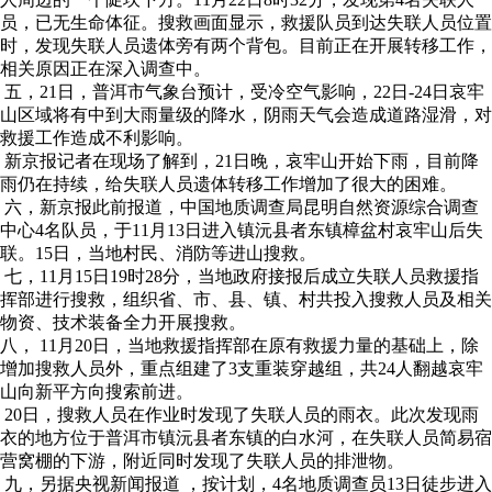
员，已无生命体征。搜救画面显示，救援队员到达失联人员位置
时，发现失联人员遗体旁有两个背包。目前正在开展转移工作，
相关原因正在深入调查中。
五，21日，普洱市气象台预计，受冷空气影响，22日-24日哀牢
山区域将有中到大雨量级的降水，阴雨天气会造成道路湿滑，对
救援工作造成不利影响。
新京报记者在现场了解到，21日晚，哀牢山开始下雨，目前降
雨仍在持续，给失联人员遗体转移工作增加了很大的困难。
六，新京报此前报道，中国地质调查局昆明自然资源综合调查
中心4名队员，于11月13日进入镇沅县者东镇樟盆村哀牢山后失
联。15日，当地村民、消防等进山搜救。
七，11月15日19时28分，当地政府接报后成立失联人员救援指
挥部进行搜救，组织省、市、县、镇、村共投入搜救人员及相关
物资、技术装备全力开展搜救。
八， 11月20日，当地救援指挥部在原有救援力量的基础上，除
增加搜救人员外，重点组建了3支重装穿越组，共24人翻越哀牢
山向新平方向搜索前进。
20日，搜救人员在作业时发现了失联人员的雨衣。此次发现雨
衣的地方位于普洱市镇沅县者东镇的白水河，在失联人员简易宿
营窝棚的下游，附近同时发现了失联人员的排泄物。
九，另据央视新闻报道 ，按计划，4名地质调查员13日徒步进入