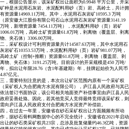
一，根据公告显示，该采矿权出让面积为0.9948 平方公里，开采
矿种是水泥用石灰岩、水泥配料用砂（页）岩、高岭土，共计拥
有资源量14969.11万吨。其中，水泥用石灰岩矿10595.3 万吨
（原安徽大江股份有限公司石山水泥用石灰岩矿资源量3141.19
万吨，新增资源量 7454.11万吨），水泥配料用砂（页）岩矿
1006.01万吨，高岭土矿资源量61.8万吨，剥离物（覆盖层、剥离
物、夹石体）3306.00万吨。
二，采矿权设计可利用资源量共计14587.63万吨，其中水泥用石
灰岩矿石10353.53万吨，水泥配料用砂（页）岩矿981.07万吨，
高岭土矿（控制+推断）资源量61.8万吨，剥离物（覆盖层、剥
离物、夹石体）3191.25万吨。目前设计的开采规模是450 万吨/
年，拟出让年限28.76（含1年基建期）年，挂牌起始价为人民币
4.87亿元。
三，需要特别注意的是，本次出让矿区范围内原有一个采矿权
（采矿权人为合肥南方水泥有限公司），庐江县人民政府与其已
依法签订书面协议，该公司相关地面资产补偿事宜由庐江县人民
政府妥善处臵。因此，若其他竞买人竞得最终竞得该采矿权，则
需向庐江县人民政府支付合肥南方水泥资产补偿款。
四，在过去一年里，安徽省在砂石采矿权出让方面频频有所动
作，据砂石骨料网数据中心的不完全统计，安徽省在2021年启动
出让的砂石类采矿权共23宗，总涉及批复储量约46.3亿吨，资源
储量超亿吨的就有19宗。其中已成功出让采矿权17宗，已挂牌暂