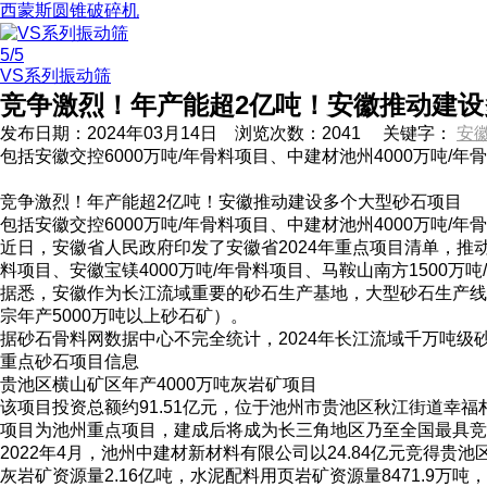
西蒙斯圆锥破碎机
5
/5
VS系列振动筛
竞争激烈！年产能超2亿吨！安徽推动建
发布日期：
2024年03月14日
浏览次数：
2041
关键字：
安
包括安徽交控6000万吨/年骨料项目、中建材池州4000万吨/
竞争激烈！年产能超2亿吨！安徽推动建设多个大型砂石项目
包括安徽交控6000万吨/年骨料项目、中建材池州4000万吨/
近日，安徽省人民政府印发了安徽省2024年重点项目清单，推动
料项目、安徽宝镁4000万吨/年骨料项目、马鞍山南方1500万
据悉，安徽作为长江流域重要的砂石生产基地，大型砂石生产线林
宗年产5000万吨以上砂石矿）。
据砂石骨料网数据中心不完全统计，2024年长江流域千万吨级
重点砂石项目信息
贵池区横山矿区年产4000万吨灰岩矿项目
该项目投资总额约91.51亿元，位于池州市贵池区秋江街道幸福村
项目为池州重点项目，建成后将成为长三角地区乃至全国最具竞
2022年4月，池州中建材新材料有限公司以24.84亿元竞得
灰岩矿资源量2.16亿吨，水泥配料用页岩矿资源量8471.9万吨