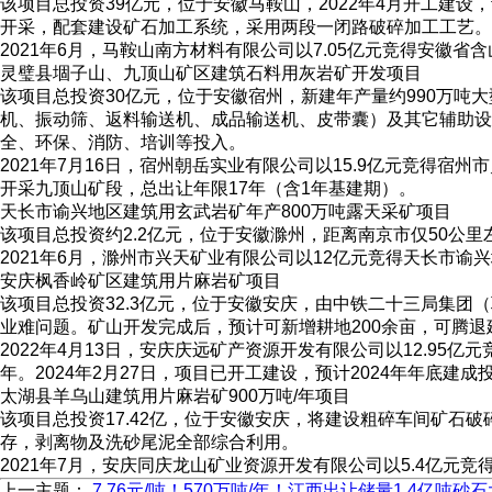
该项目总投资39亿元，位于安徽马鞍山，2022年4月开工建
开采，配套建设矿石加工系统，采用两段一闭路破碎加工工艺。
2021年6月，马鞍山南方材料有限公司以7.05亿元竞得安徽省
灵璧县堌子山、九顶山矿区建筑石料用灰岩矿开发项目
该项目总投资30亿元，位于安徽宿州，新建年产量约990万
机、振动筛、返料输送机、成品输送机、皮带囊）及其它辅助设
全、环保、消防、培训等投入。
2021年7月16日，宿州朝岳实业有限公司以15.9亿元竞得宿
开采九顶山矿段，总出让年限17年（含1年基建期）。
天长市谕兴地区建筑用玄武岩矿年产800万吨露天采矿项目
该项目总投资约2.2亿元，位于安徽滁州，距离南京市仅50公
2021年6月，滁州市兴天矿业有限公司以12亿元竞得天长市谕兴
安庆枫香岭矿区建筑用片麻岩矿项目
该项目总投资32.3亿元，位于安徽安庆，由中铁二十三局集
业难问题。矿山开发完成后，预计可新增耕地200余亩，可腾退建
2022年4月13日，安庆庆远矿产资源开发有限公司以12.95
年。2024年2月27日，项目已开工建设，预计2024年年底建成
太湖县羊乌山建筑用片麻岩矿900万吨/年项目
该项目总投资17.42亿，位于安徽安庆，将建设粗碎车间矿
存，剥离物及洗砂尾泥全部综合利用。
2021年7月，安庆同庆龙山矿业资源开发有限公司以5.4亿元
上一主题：
7.76元/吨！570万吨/年！江西出让储量1.4亿吨砂