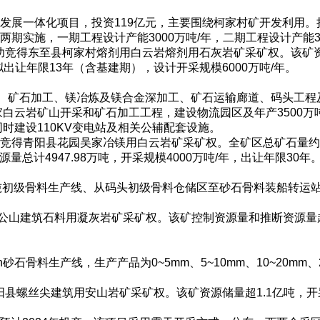
展一体化项目，投资119亿元，主要围绕柯家村矿开发利用。拟
实施，一期工程设计产能3000万吨/年，二期工程设计产能30
元成功竞得东至县柯家村熔剂用白云岩熔剂用石灰岩矿采矿权。该矿资
拟出让年限13年（含基建期），设计开采规模6000万吨/年。
采、矿石加工、镁冶炼及镁合金深加工、矿石运输廊道、码头工程
家白云岩矿山开采和矿石加工工程，建设物流园区及年产3500
时建设110KV变电站及相关公辅配套设施。
元的价格竞得青阳县花园吴家冶镁用白云岩矿采矿权。全矿区总矿石量
总计4947.98万吨，开采规模4000万吨/年，出让年限30年
0万吨初级骨料生产线、从码头初级骨料仓储区至砂石骨料装船转运
县黄公山建筑石料用凝灰岩矿采矿权。该矿控制资源量和推断资源量超
石骨料生产线，生产产品为0~5mm、5~10mm、10~20mm、20
得枞阳县螺丝尖建筑用安山岩矿采矿权。该矿资源储量超1.1亿吨，开