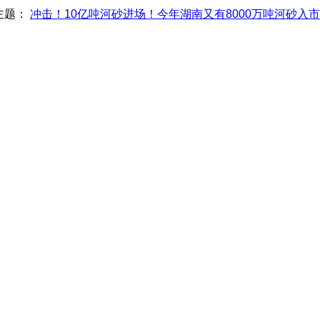
主题：
冲击！10亿吨河砂进场！今年湖南又有8000万吨河砂入市