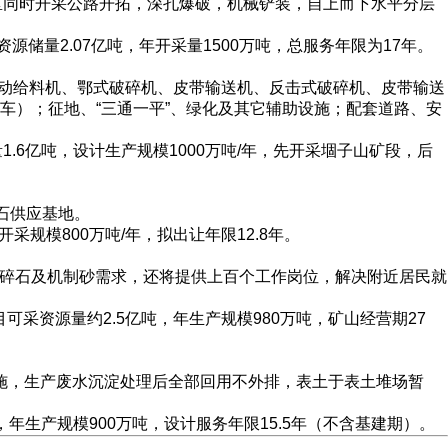
采区同时开采公路开拓，深孔爆破，机械铲装，自上而下水平分层
储量2.07亿吨，年开采量1500万吨，总服务年限为17年。
振动给料机、鄂式破碎机、皮带输送机、反击式破碎机、皮带输送
车）；征地、“三通一平”、绿化及其它辅助设施；配套道路、安
1.6亿吨，设计生产规模1000万吨/年，先开采堌子山矿段，后
石供应基地。
采规模800万吨/年，拟出让年限12.8年。
区碎石及机制砂需求，还将提供上百个工作岗位，解决附近居民就
可采资源量约2.5亿吨，年生产规模980万吨，矿山经营期27
措施，生产废水沉淀处理后全部回用不外排，表土于表土堆场暂
，年生产规模900万吨，设计服务年限15.5年（不含基建期）。