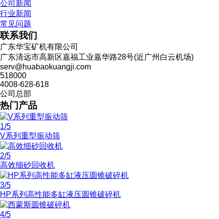
公司新闻
行业新闻
常见问题
联系我们
广东华宝矿机有限公司
广东清远市高新区嘉福工业嘉华路28号(近广州白云机场)
serv@huabaokuangji.com
518000
4008-628-618
公司总部
热门产品
1
/5
V系列重型振动筛
2
/5
高效细砂回收机
3
/5
HP系列高性能多缸液压圆锥破碎机
4
/5