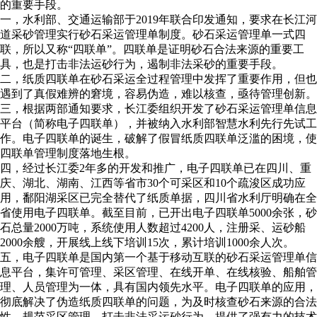
的重要手段。
一，水利部、交通运输部于2019年联合印发通知，要求在长江河
道采砂管理实行砂石采运管理单制度。砂石采运管理单一式四
联，所以又称“四联单”。四联单是证明砂石合法来源的重要工
具，也是打击非法运砂行为，遏制非法采砂的重要手段。
二，纸质四联单在砂石采运全过程管理中发挥了重要作用，但也
遇到了真假难辨的窘境，容易伪造，难以核查，亟待管理创新。
三，根据两部通知要求，长江委组织开发了砂石采运管理单信息
平台（简称电子四联单），并被纳入水利部智慧水利先行先试工
作。电子四联单的诞生，破解了假冒纸质四联单泛滥的困境，使
四联单管理制度落地生根。
四，经过长江委2年多的开发和推广，电子四联单已在四川、重
庆、湖北、湖南、江西等省市30个可采区和10个疏浚区成功应
用，鄱阳湖采区已完全替代了纸质单据，四川省水利厅明确在全
省使用电子四联单。截至目前，已开出电子四联单5000余张，砂
石总量2000万吨，系统使用人数超过4200人，注册采、运砂船
2000余艘，开展线上线下培训15次，累计培训1000余人次。
五，电子四联单是国内第一个基于移动互联的砂石采运管理单信
息平台，集许可管理、采区管理、在线开单、在线核验、船舶管
理、人员管理为一体，具有国内领先水平。电子四联单的应用，
彻底解决了伪造纸质四联单的问题，为及时核查砂石来源的合法
性，规范采区管理，打击非法采运砂行为，提供了强有力的技术