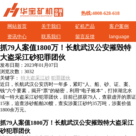
热线:4008-628-618
网站首页
关于我们
矿机产品
客户案例
资讯中心
联系我们
留言反馈
language
抓79人案值1800万！长航武汉公安摧毁特
大盗采江砂犯罪团伙
发布日期：
2023年01月07日
浏览次数：
3032
关键字：
特大盗采江砂
犯罪团伙
近日，长航武汉公安历时一年多，紧盯“人、船、砂、证、案、
钱”六个要素，揭开“票”的秘密，利用“电子账本”，打掉湖北水
域一特大盗采江砂犯罪团伙，目前已抓获79人，查获虚开的票证
15张，追查涉砂船舶20艘，查实涉案江砂约35万吨，涉案价值
1800余万元。
抓79人案值1800万！长航武汉公安摧毁特大盗采江
砂犯罪团伙