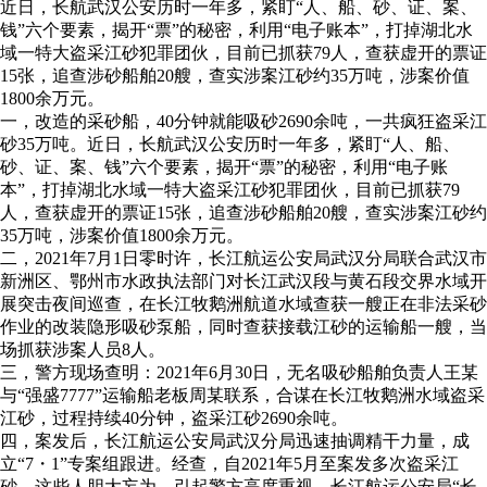
近日，长航武汉公安历时一年多，紧盯“人、船、砂、证、案、
钱”六个要素，揭开“票”的秘密，利用“电子账本”，打掉湖北水
域一特大盗采江砂犯罪团伙，目前已抓获79人，查获虚开的票证
15张，追查涉砂船舶20艘，查实涉案江砂约35万吨，涉案价值
1800余万元。
一，改造的采砂船，40分钟就能吸砂2690余吨，一共疯狂盗采江
砂35万吨。近日，长航武汉公安历时一年多，紧盯“人、船、
砂、证、案、钱”六个要素，揭开“票”的秘密，利用“电子账
本”，打掉湖北水域一特大盗采江砂犯罪团伙，目前已抓获79
人，查获虚开的票证15张，追查涉砂船舶20艘，查实涉案江砂约
35万吨，涉案价值1800余万元。
二，2021年7月1日零时许，长江航运公安局武汉分局联合武汉市
新洲区、鄂州市水政执法部门对长江武汉段与黄石段交界水域开
展突击夜间巡查，在长江牧鹅洲航道水域查获一艘正在非法采砂
作业的改装隐形吸砂泵船，同时查获接载江砂的运输船一艘，当
场抓获涉案人员8人。
三，警方现场查明：2021年6月30日，无名吸砂船舶负责人王某
与“强盛7777”运输船老板周某联系，合谋在长江牧鹅洲水域盗采
江砂，过程持续40分钟，盗采江砂2690余吨。
四，案发后，长江航运公安局武汉分局迅速抽调精干力量，成
立“7・1”专案组跟进。经查，自2021年5月至案发多次盗采江
砂。这些人胆大妄为，引起警方高度重视，长江航运公安局“长