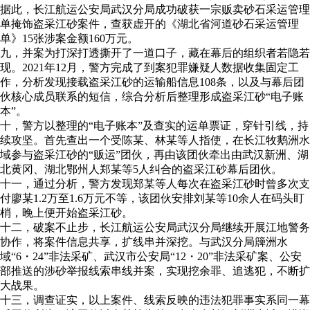
据此，长江航运公安局武汉分局成功破获一宗贩卖砂石采运管理
单掩饰盗采江砂案件，查获虚开的《湖北省河道砂石采运管理
单》15张涉案金额160万元。
九，并案为打深打透撕开了一道口子，藏在幕后的组织者若隐若
现。2021年12月，警方完成了到案犯罪嫌疑人数据收集固定工
作，分析发现接载盗采江砂的运输船信息108条，以及与幕后团
伙核心成员联系的短信，综合分析后整理形成盗采江砂“电子账
本”。
十，警方以整理的“电子账本”及查实的运单票证，穿针引线，持
续攻坚。首先查出一个受陈某、林某等人指使，在长江牧鹅洲水
域参与盗采江砂的“贩运”团伙，再由该团伙牵出由武汉新洲、湖
北黄冈、湖北鄂州人郑某等5人纠合的盗采江砂幕后团伙。
十一，通过分析，警方发现郑某等人每次在盗采江砂时曾多次支
付廖某1.2万至1.6万元不等，该团伙安排刘某等10余人在码头盯
梢，晚上便开始盗采江砂。
十二，破案不止步，长江航运公安局武汉分局继续开展江地警务
协作，将案件信息共享，扩线串并深挖。与武汉分局簰洲水
域“6・24”非法采矿、武汉市公安局“12・20”非法采矿案、公安
部推送的涉砂举报线索串线并案，实现挖余罪、追逃犯，不断扩
大战果。
十三，调查证实，以上案件、线索反映的违法犯罪事实系同一幕