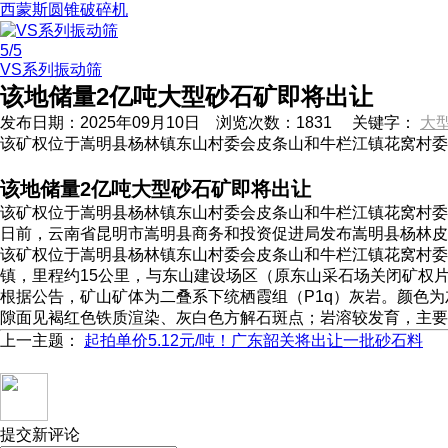
西蒙斯圆锥破碎机
5
/5
VS系列振动筛
该地储量2亿吨大型砂石矿即将出让
发布日期：
2025年09月10日
浏览次数：
1831
关键字：
大
该矿权位于嵩明县杨林镇东山村委会皮条山和牛栏江镇花窝村委会
该地储量2亿吨大型砂石矿即将出让
该矿权位于嵩明县杨林镇东山村委会皮条山和牛栏江镇花窝村委会
日前，云南省昆明市嵩明县商务和投资促进局发布嵩明县杨林皮
该矿权位于嵩明县杨林镇东山村委会皮条山和牛栏江镇花窝村委会
镇，里程约15公里，与东山建设场区（原东山采石场关闭矿权片
根据公告，矿山矿体为二叠系下统栖霞组（P1q）灰岩。颜色为灰
隙面见褐红色铁质渲染、灰白色方解石斑点；岩溶较发育，主要为
上一主题：
起拍单价5.12元/吨！广东韶关将出让一批砂石料
提交新评论