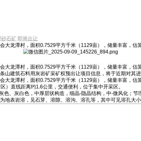
型砂石矿
即将出让
大龙潭村，面积0.7529平方千米（1129亩），储量丰富，
大龙潭村，面积0.7529平方千米（1129亩），储量丰富，
条山建筑石料用灰岩矿采矿权预出让项目信息，将于近期对其进
大龙潭村，面积0.7529平方千米（1129亩），储量丰富，
区）直线距离约1.6公里，交通便利，位于集中开采区。
色、灰白色，中厚层状构造，细晶-隐晶结构，中-微风化；节理裂
地表岩溶，见石芽、溶隙、溶沟、溶孔等，其中可见溶孔大小1c