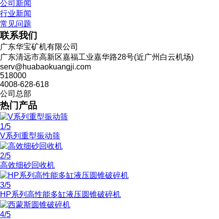
公司新闻
行业新闻
常见问题
联系我们
广东华宝矿机有限公司
广东清远市高新区嘉福工业嘉华路28号(近广州白云机场)
serv@huabaokuangji.com
518000
4008-628-618
公司总部
热门产品
1
/5
V系列重型振动筛
2
/5
高效细砂回收机
3
/5
HP系列高性能多缸液压圆锥破碎机
4
/5