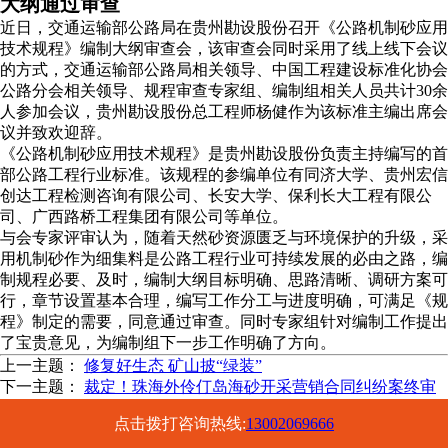
大纲通过审查
近日，交通运输部公路局在贵州勘设股份召开《公路机制砂应用
技术规程》编制大纲审查会，该审查会同时采用了线上线下会议
的方式，交通运输部公路局相关领导、中国工程建设标准化协会
公路分会相关领导、规程审查专家组、编制组相关人员共计30余
人参加会议，贵州勘设股份总工程师杨健作为该标准主编出席会
议并致欢迎辞。
《公路机制砂应用技术规程》是贵州勘设股份负责主持编写的首
部公路工程行业标准。该规程的参编单位有同济大学、贵州宏信
创达工程检测咨询有限公司、长安大学、保利长大工程有限公
司、广西路桥工程集团有限公司等单位。
与会专家评审认为，随着天然砂资源匮乏与环境保护的升级，采
用机制砂作为细集料是公路工程行业可持续发展的必由之路，编
制规程必要、及时，编制大纲目标明确、思路清晰、调研方案可
行，章节设置基本合理，编写工作分工与进度明确，可满足《规
程》制定的需要，同意通过审查。同时专家组针对编制工作提出
了宝贵意见，为编制组下一步工作明确了方向。
上一主题：
修复好生态 矿山披“绿装”
下一主题：
裁定！珠海外伶仃岛海砂开采营销合同纠纷案终审
被告需支付6107.5万及违约金
点击拨打咨询热线:
13002069666