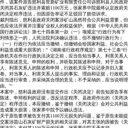
件，该案件原告慈利县世新矿业有限责任公司诉慈利县人民政府
关闭其石灰矿违法并索赔1100万元，张家界中院最终认定政府关
闭决定程序违法，但因原告举证不足驳回了赔偿诉求。
裁判指出，慈利县政府关闭案涉矿山虽然符合公共利益需要，但
也应依法开展并注重矿业权人的权益保护。根据《中华人民共和
国行政诉讼法》第七十四条第一款（一）项规定“行政行为有下
列情形之一的，人民法院判决确认违法，但不撤销行政行为：
（一）行政行为依法应当撤销，但撤销会给国家利益、社会公共
利益造成重大损害的；”《湖南省行政程序规定》第七十三条“行
政机关在作出行政执法决定之前，应当告知当事人、利害关系人
享有陈述意见、申辩的权利，并听取其陈述和申辩。对于当事
人、利害关系人的陈述和申辩，行政机关应予以记录并归入案
卷。对当事人、利害关系人提出的事实、理由和证据，行政机关
应当进行审查，并采纳其合理的意见；不予采纳的，应当说明理
由。”‘
本案中，慈利县政府没有提交作出《关闭决定》前告知原告享有
陈述、申辩权利的证据，违反法定程序。县政府作出的《关闭决
定》程序违法，本应撤销，鉴于撤销《关闭决定》会对公共利益
造成重大损害，张家界中院予以确认违法。
关于原告要求被告支付其1100万元损失的问题，鉴于原告未能提
交案涉苗山石灰矿财产损失的相关证据，对其主张的因被告《关
闭决定》支付其1100万元的诉求，张家界中院不予支持。