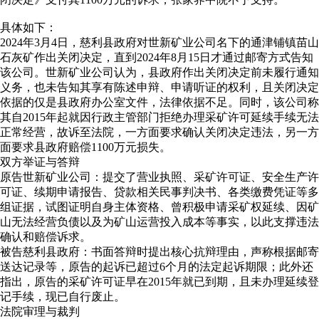
具体如下：
2024年3月4日，慈利县政府对世新矿业公司名下的通津铺镇苗山
石灰矿作出关闭决定，直到2024年8月15日才通过邮寄方式告知
该公司。世新矿业公司认为，县政府作出关闭决定前未履行通知
义务，也未告知其享有陈述申辩、申请听证的权利，且关闭决定
依据的仅是县政府办公室文件，法律依据不足。同时，该公司称
其自2015年起就因行政主管部门拒绝办理采矿许可延续手续无法
正常经营，故诉至法院，一方面要求确认关闭决定违法，另一方
面要求县政府赔偿1100万元损失。
双方举证与答辩
原告世新矿业公司：提交了营业执照、采矿许可证、安全生产许
可证、续期申请报告、贷款相关民事判决书、各类缴费凭证等多
组证据，试图证明自身主体资格、曾积极申请采矿权延续、因矿
山无法经营负债以及为矿山运营投入成本等事实，以此支撑违法
确认和赔偿诉求。
被告慈利县政府：书面答辩时提出核心抗辩理由，声称根据邮寄
送达记录等，原告的起诉已超过6个月的法定起诉期限；此外还
指出，原告的采矿许可证早在2015年就已到期，且未办理延续登
记手续，现已自行废止。
法院审理与裁判