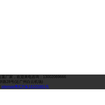
家，欢迎来电咨询：13002069666
工业嘉华路28号(近广州白云机场)
.
sitemap
粤ICP备18105981号