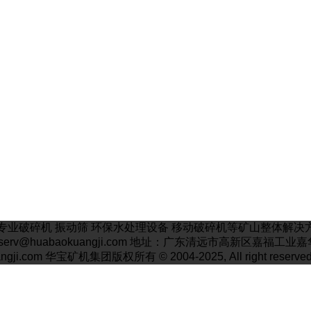
业破碎机 振动筛 环保水处理设备 移动破碎机等矿山整体解决方案厂
邮箱: serv@huabaokuangji.com 地址：广东清远市高新区嘉福
angji.com 华宝矿机集团版权所有 © 2004-2025, All right reserved