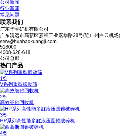
公司新闻
行业新闻
常见问题
联系我们
广东华宝矿机有限公司
广东清远市高新区嘉福工业嘉华路28号(近广州白云机场)
serv@huabaokuangji.com
518000
4008-628-618
公司总部
热门产品
1
/5
V系列重型振动筛
2
/5
高效细砂回收机
3
/5
HP系列高性能多缸液压圆锥破碎机
4
/5