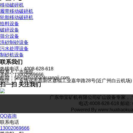
移动破碎机
履带移动破碎机
轮胎移动破碎机
给料设备
破碎设备
筛分设备
洗砂制砂设备
污水处理设备
制砂机设备
联系我们
热线电话：4008-628-618
联系人：市场部
手机：13002069666
邮箱：serv@huabaokuangji.com
地址：广东清远市高新区嘉福工业嘉华路28号(近广州白云机场)
扫一扫 关注我们
广东华宝矿机有限公司矿山设备专家，,专
电话:4008-628-618 
Powered By www.huabaoku
QQ咨询
联系电话
13002069666