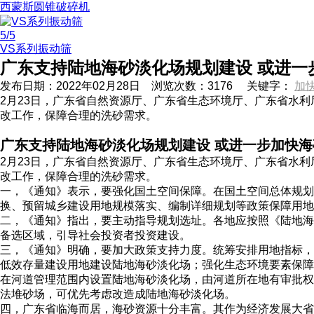
西蒙斯圆锥破碎机
5
/5
VS系列振动筛
广东支持陆地海砂淡化场规划建设 或进一
发布日期：
2022年02月28日
浏览次数：
3176
关键字：
加
2月23日，广东省自然资源厅、广东省生态环境厅、广东省水
改工作，保障合理的洗砂需求。
广东支持陆地海砂淡化场规划建设 或进一步加快
2月23日，广东省自然资源厅、广东省生态环境厅、广东省水
改工作，保障合理的洗砂需求。
一，《通知》表示，要强化国土空间保障。在国土空间总体规
换、预留城乡建设用地规模落实、编制详细规划等政策保障用地
二，《通知》指出，要主动指导规划选址。各地应按照《陆地海
备选区域，引导社会投资者投资建设。
三，《通知》明确，要加大政策支持力度。统筹安排用地指标，
低效存量建设用地建设陆地海砂淡化场；强化生态环境要素保障
在河道管理范围内设置陆地海砂淡化场，由河道所在地有审批权
法堆砂场，可优先考虑改造成陆地海砂淡化场。
四，广东省临海而居，海砂资源十分丰富。其作为经济发展大省