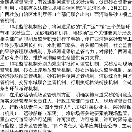
全链条监督管理，有效遏制河道非法采砂活动，促进砂石资源合
理利用，根据有关法律法规和自治区第5号总河长令，2月23日，
广西壮族自治区水利厅等11个部门联合出台广西河道采砂10项监
管机制。
二，10项监管机制出台，将河道采砂的“采”“运”“销”三个关键环
节和“采砂业主、采砂船舶和机具、堆砂场”三个关键要素所涉及
相关部门的职能及监管职责进行了明确，使广西河道采砂监管工
作逐步形成河长挂帅、水利部门牵头、有关部门协同、社会监督
的采砂管理联动机制，形成河道采砂监管合力，对保持广西河道
采砂有序可控、维护河湖健康生命提供有力支撑。
三，10项监管机制分别为规划审批许可监管机制、采砂活动现场
监管机制、砂石上岸堆放监管机制、砂石运输执法监管机制、采
砂运砂船舶监管机制、砂石销售使用监管机制、河砂综合利用监
管机制、交界水域联合监管机制、行刑执纪执法衔接机制、全链
条各环节考评机制。
四，在采砂活动现场监管机制方面，明确实施河道采砂的河段应
落实采砂管理河长责任人、行政主管部门责任人、现场监督责任
人、行政执法责任人“四个责任人”，加强对采砂业主、采砂船舶
（机具）、运砂船舶（车辆）、堆砂场等关键要素的现场监管。
重点对河道采砂许可范围、许可深度、许可总量、许可时限等进
行监控，提升监管效能。“四个责任人”名单应向社会公布，主动
接受社会监督和投诉举报。