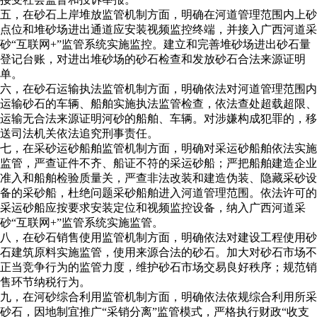
五，在砂石上岸堆放监管机制方面，明确在河道管理范围内上砂
点位和堆砂场进出通道应安装视频监控终端，并接入广西河道采
砂“互联网+”监管系统实施监控。建立和完善堆砂场进出砂石量
登记台账，对进出堆砂场的砂石检查和发放砂石合法来源证明
单。
六，在砂石运输执法监管机制方面，明确依法对河道管理范围内
运输砂石的车辆、船舶实施执法监管检查，依法查处超载超限、
运输无合法来源证明河砂的船舶、车辆。对涉嫌构成犯罪的，移
送司法机关依法追究刑事责任。
七，在采砂运砂船舶监管机制方面，明确对采运砂船舶依法实施
监管，严查证件不齐、船证不符的采运砂船；严把船舶建造企业
准入和船舶检验质量关，严查非法改装和建造伪装、隐藏采砂设
备的采砂船，杜绝问题采砂船舶进入河道管理范围。依法许可的
采运砂船应按要求安装定位和视频监控设备，纳入广西河道采
砂“互联网+”监管系统实施监管。
八，在砂石销售使用监管机制方面，明确依法对建设工程使用砂
石建筑原料实施监管，使用来源合法的砂石。加大对砂石市场不
正当竞争行为的监管力度，维护砂石市场交易良好秩序；规范销
售环节纳税行为。
九，在河砂综合利用监管机制方面，明确依法依规综合利用所采
砂石，因地制宜推广“采销分离”监管模式，严格执行财政“收支