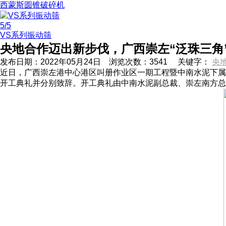
西蒙斯圆锥破碎机
5
/5
VS系列振动筛
央地合作迈出新步伐，广西崇左“泛珠三角
发布日期：
2022年05月24日
浏览次数：
3541
关键字：
央
近日，广西崇左港中心港区叫册作业区一期工程暨中南水泥下属
开工典礼并分别致辞。开工典礼由中南水泥副总裁、崇左南方总