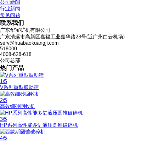
公司新闻
行业新闻
常见问题
联系我们
广东华宝矿机有限公司
广东清远市高新区嘉福工业嘉华路28号(近广州白云机场)
serv@huabaokuangji.com
518000
4008-628-618
公司总部
热门产品
1
/5
V系列重型振动筛
2
/5
高效细砂回收机
3
/5
HP系列高性能多缸液压圆锥破碎机
4
/5