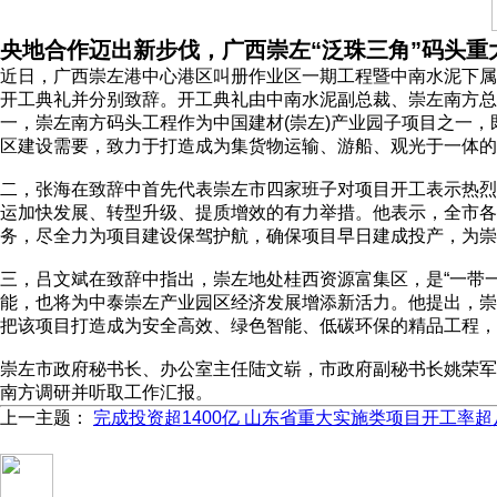
央地合作迈出新步伐，广西崇左“泛珠三角”码头重
近日，广西崇左港中心港区叫册作业区一期工程暨中南水泥下属
开工典礼并分别致辞。开工典礼由中南水泥副总裁、崇左南方总
一，崇左南方码头工程作为中国建材(崇左)产业园子项目之一
区建设需要，致力于打造成为集货物运输、游船、观光于一体的
二，张海在致辞中首先代表崇左市四家班子对项目开工表示热烈
运加快发展、转型升级、提质增效的有力举措。他表示，全市各
务，尽全力为项目建设保驾护航，确保项目早日建成投产，为崇
三，吕文斌在致辞中指出，崇左地处桂西资源富集区，是“一带
能，也将为中泰崇左产业园区经济发展增添新活力。他提出，崇
把该项目打造成为安全高效、绿色智能、低碳环保的精品工程，
崇左市政府秘书长、办公室主任陆文崭，市政府副秘书长姚荣军
南方调研并听取工作汇报。
上一主题：
完成投资超1400亿 山东省重大实施类项目开工率超