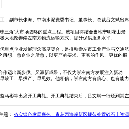
工，副市长张海、中南水泥党委书记、董事长、总裁吕文斌出席
泛珠三角”大市场战略的重点工程。该项目将结合当地宁明花山景
极大地改善崇左南方物流运输方式、提升保供服务水平。
优重点企业发展理念高度契合，是推动崇左市工业产业与交通航
业之所想、急企业之所急，以更严的要求、更实的作风、更优的服
地合作迈出新步伐、又添新成果，不仅为崇左南方发展注入新动
早竣工、早投产、早见效。他相信，崇左南方有信心、也有能力
监马彬等出席开工典礼。开工典礼结束后，吕文斌一行还到崇左
主题：
夯实绿色发展底色！青岛西海岸新区规范处置砂石土资源