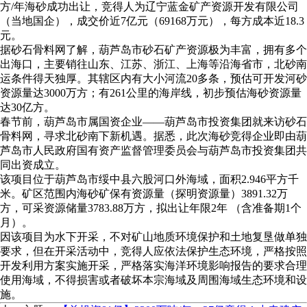
方/年海砂成功出让，竞得人为辽宁蓝金矿产资源开发有限公司
（当地国企），成交价近7亿元（69168万元），每方成本近18.3
元。
据砂石骨料网了解，葫芦岛市砂石矿产资源极为丰富，拥有多个
出海口，主要销往山东、江苏、浙江、上海等沿海省市，北砂南
运条件得天独厚。其辖区内有大小河流20多条，预估可开发河砂
资源量达3000万方；有261公里的海岸线，初步预估海砂资源量
达30亿方。
春节前，葫芦岛市属国资企业——葫芦岛市投资集团就来访砂石
骨料网，寻求北砂南下新机遇。据悉，此次海砂竞得企业即由葫
芦岛市人民政府国有资产监督管理委员会与葫芦岛市投资集团共
同出资成立。
该项目位于葫芦岛市绥中县六股河口外海域，面积2.946平方千
米。矿区范围内海砂矿保有资源量（探明资源量）3891.32万
方，可采资源储量3783.88万方，拟出让年限2年 （含准备期1个
月）。
因该项目为水下开采，不对矿山地质环境保护和土地复垦做单独
要求，但在开采活动中，竞得人应依法保护生态环境，严格按照
开发利用方案实施开采，严格落实海洋环境影响报告的要求合理
使用海域，不得损害或者破坏本宗海域及周围海域生态环境和设
施。