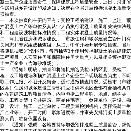
凝土生产企业质量责任，保障建筑工程质量安全，近日，河北省
住房和城乡建设厅印发通知，决定在全省开展预拌混凝土质量专
项抽查。
一，本次抽查的主要内容有：受检工程的建设、施工、监理、预
拌混凝土生产等单位及其从业人员执行混凝土质量相关法律法规
和工程建设强制性标准情况；工程实体混凝土质量情况等。
二，河北省住房和城乡建设厅、市级住房和城乡建设主管部门有
关同志和专家组成抽查组，从12月中旬开始开展专项抽查。省厅
将随机抽取3个设区市，每市抽查3个使用预拌混凝土的在建建筑
工程项目（以安置住房和保障性住房为重点）以及相关预拌混凝
土生产企业（含海砂堆场）。
三，《通知》明确，抽查组将随机抽选受检市辖区县、受检工
程，以工地现场和预拌混凝土生产企业生产现场检查为主，不听
取工作汇报、不召开反馈会，适时通报抽查情况。受检市（市辖
区县）住房和城乡建设主管部门应提供本地区全部符合抽检条件
的在建建筑工程项目清单，内容包括工程名称、地点、结构类
型、工程类型（公共建筑、商品住宅等）、参建单位（建设、勘
察、设计、施工、监理单位，工程质量检测机构，预拌混凝土生
产企业等）、开工时间、形象进度等，并事先安排混凝土质量检
测人员、准备仪器设备。
四，《通知》强调，各地要持续加强预拌混凝土质量监管，督促
有关质量责任主体严格按照法律法规和工程建设强制性标准要