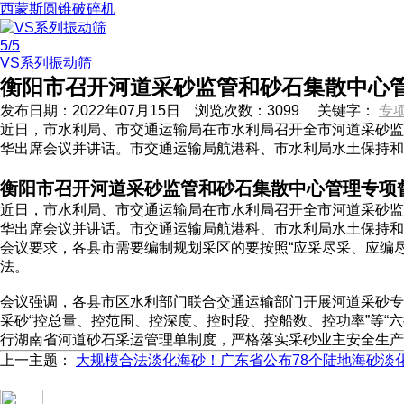
西蒙斯圆锥破碎机
5
/5
VS系列振动筛
衡阳市召开河道采砂监管和砂石集散中心
发布日期：
2022年07月15日
浏览次数：
3099
关键字：
专
近日，市水利局、市交通运输局在市水利局召开全市河道采砂监
华出席会议并讲话。市交通运输局航港科、市水利局水土保持和
衡阳市召开河道采砂监管和砂石集散中心管理专项
近日，市水利局、市交通运输局在市水利局召开全市河道采砂监
华出席会议并讲话。市交通运输局航港科、市水利局水土保持和
会议要求，各县市需要编制规划采区的要按照“应采尽采、应编
法。
会议强调，各县市区水利部门联合交通运输部门开展河道采砂专
采砂“控总量、控范围、控深度、控时段、控船数、控功率”等“
行湖南省河道砂石采运管理单制度，严格落实采砂业主安全生产
上一主题：
大规模合法淡化海砂！广东省公布78个陆地海砂淡