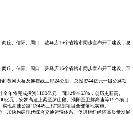
、商丘、信阳、周口、驻马店16个省辖市同步宣布开工建设，总
、商丘、信阳、周口、驻马店16个省辖市同步宣布开工建设。至
至开封黄河大桥及连接线工程24公里、总投资44亿元一级公路项
预计全年将完成投资1100亿元，同比增长63%，创历史新高。
1000亿元，安罗高速上蔡至罗山段、濮阳至卫辉高速等15个项目
现高速公路“13445工程”规划项目全部落地实施。
优势、加快构建现代综合交通运输体系、促进枢纽经济高质量发展