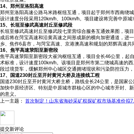
14、郑州至洛阳高速
郑州至洛阳高速公路马米路枢纽互通，项目起于郑州市西南绕城
设计速度分段采用120km/h、100km/h。项目建设将完
15、长垣至修武高速封丘至修武段
长垣至修武高速封丘至修武段七里营综合服务互通效果图，项目起
成后将在菏宝高速和沿黄高速之间形成新的横向加密通道，进一
乡、焦作6县市，与菏宝高速、京港澳高速和规划的郑辉高速共
16、焦平高速荥阳至新密段
焦平高速荥阳至新密段大崔沟枢纽互通，项目全长46公里，起
术标准，设计速度100km/h。该项目是郑州市第二绕城高速
段过境货车，缓解郑州中心城区交通拥堵现状和污染防控压力，
17、国道230封丘至开封黄河大桥及连接线工程
国道230封丘至开封黄河大桥主桥，路线全长24公里，是国家
加快中原经济区、特别是中原城市群核心区的中心城市开封、新
的意义。
上一主题：
首次制定！山东省海砂采矿权探矿权市场基准价拟7.
提交新评论