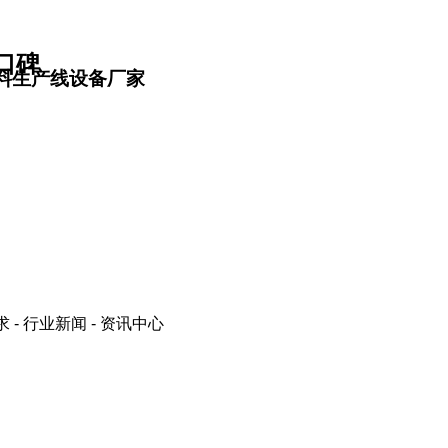
口碑
料生产线设备厂家