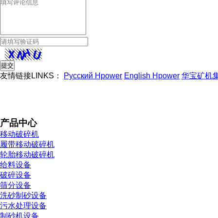
友情链接LINKS：
Русский Hpower
English Hpower
华宝矿机
产品中心
移动破碎机
履带移动破碎机
轮胎移动破碎机
给料设备
破碎设备
筛分设备
洗砂制砂设备
污水处理设备
制砂机设备