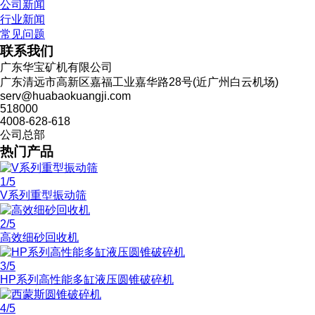
公司新闻
行业新闻
常见问题
联系我们
广东华宝矿机有限公司
广东清远市高新区嘉福工业嘉华路28号(近广州白云机场)
serv@huabaokuangji.com
518000
4008-628-618
公司总部
热门产品
1
/5
V系列重型振动筛
2
/5
高效细砂回收机
3
/5
HP系列高性能多缸液压圆锥破碎机
4
/5