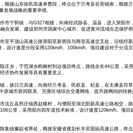
，顺接山东徐民高速单曹段，终点位于兰考县谷营镇南，顺接兰原
质量发展战略的重要举措。
作市宁郭镇，与G327相接，向南经武陟县、温县，进入荥阳市
快郑焦融合发展、建设郑州市国家中心城市、促进黄河流域生态保护
作至平顶山高速公路荥阳至新密段与商登高速交叉处，沿线经新密
，设计速度分段采用120km/h、100km/h。项目建设对于
庄乡，于范湖乡阎柳村到达项目终点，路线全长44公里，采用双
经济协作发展等具有重要意义。
镇，接日兰高速，向南经兰考县、民权县、杞县，在太康县符草楼
强化中原城市群间联系、完善区域综合交通网络、提升路网间的转
市沈丘县邢庄镇西赵楼村，与濮阳至湖北阳新高速公路相交，路
06公里，采用双向四车道技术标准，设计速度120km/h。项
陈集镇豫皖省界处，顺接安徽省规划长丰至固始高速公路，终点与