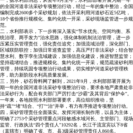
一，据水利部消息，从去年9月至今，水利部部署开展为期一年
的全国河道非法采砂专项整治行动，经过一年的集中整治，全国
编制完成2600多个采砂规划，依法开采利用河道砂石近5亿吨，
18个省份推行规模化、集约化统一开采，采砂现场监管进一步规
范。
二，水利部表示，下一步将深入落实“节水优先、空间均衡、系
统治理、两手发力”治水思路，强化体制机制法治管理，进一步
压紧压实管理责任，强化责任追究；加强流域治理，深化部门、
区域联防联控；加强日常巡查监管，高压严打非法采砂；结合智
慧水利、数字孪生流域建设，加强信息化建设，推进智慧监管；
坚持疏堵结合，推进规模化、集约化统一开采，规范疏浚砂利用
管理，持续巩固专项整治行动成果，切实维护河道采砂管理秩
序，助力新阶段水利高质量发展。
三，另外，砂石骨料网了解到，2021年9月，水利部部署开展为
期一年的全国河道非法采砂专项整治行动，要求各地严肃查处非
法采砂行为，配合有关部门严厉打击“沙霸”及其背后“保护伞”。
一年来，各地按照水利部部署要求，高位组织推动，坚
持“疏”“堵”结合、“打”“治”并举，有力有序推进专项整治行动。
四，采砂管理责任全面落实。发挥河湖长制作用，以县为主体，
明确了2753个采砂管理重点河段敏感水域河长、主管部门、现场
监管、行政执法“四个责任人”10292名，长江干流宜宾以下8省
（直辖市）明确了省、市、县3级采砂管理责任人860名。