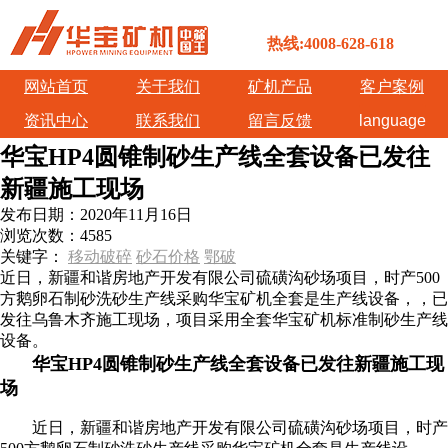
热线:4008-628-618
网站首页
关于我们
矿机产品
客户案例
资讯中心
联系我们
留言反馈
language
华宝HP4圆锥制砂生产线全套设备已发往
新疆施工现场
发布日期：
2020年11月16日
浏览次数：
4585
关键字：
移动破碎
砂石价格
鄂破
近日，新疆和谐房地产开发有限公司硫磺沟砂场项目，时产500
方鹅卵石制砂洗砂生产线采购华宝矿机全套是生产线设备，，已
发往乌鲁木齐施工现场，项目采用全套华宝矿机标准制砂生产线
设备。
华宝HP4圆锥制砂生产线全套设备已发往新疆施工现
场
近日，新疆和谐房地产开发有限公司硫磺沟砂场项目，时产