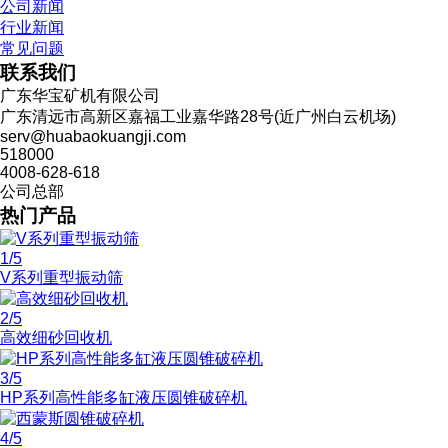
公司新闻
行业新闻
常见问题
联系我们
广东华宝矿机有限公司
广东清远市高新区嘉福工业嘉华路28号(近广州白云机场)
serv@huabaokuangji.com
518000
4008-628-618
公司总部
热门产品
1
/5
V系列重型振动筛
2
/5
高效细砂回收机
3
/5
HP系列高性能多缸液压圆锥破碎机
4
/5