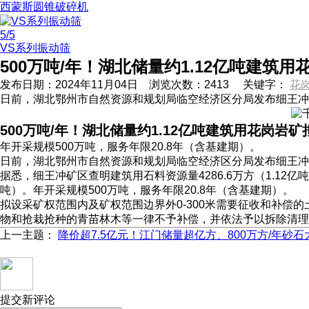
西蒙斯圆锥破碎机
5
/5
VS系列振动筛
500万吨/年！湖北储量约1.12亿吨建筑
发布日期：
2024年11月04日
浏览次数：
2413
关键字：
花
日前，湖北鄂州市自然资源和规划局临空经济区分局发布细王冲
500万吨/年！湖北储量约1.12亿吨建筑用花岗岩
年开采规模500万吨，服务年限20.8年（含基建期）。
日前，湖北鄂州市自然资源和规划局临空经济区分局发布细王冲
据悉，细王冲矿区查明建筑用石料资源量4286.6万方（1.12亿吨），
吨）。年开采规模500万吨，服务年限20.8年（含基建期）。
拟设采矿权范围内及矿权范围边界外0-300米需要征收和补
物和抢栽抢种的青苗林木等一律不予补偿，并依法予以拆除清理
上一主题：
降价超7.5亿元！江门储量超亿方、800万方/年砂
提交新评论