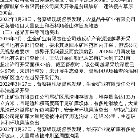
的蒙航矿业有限责任公司露天开采超贫磁铁矿，违法侵占草原
200亩。
2022年3月28日，督察组现场督察发现，农垦晶牛矿业有限公司
石英岩项目大量废土和石料顺着山体随意堆放
（三）越界开采等问题突出
2016年7月，生金矿业有限责任公司违反矿产资源法越界开采，
被当地有关部门查处，要求其退回本矿区范围内开采，但该公司
无视整改要求，越界开采问题反而愈演愈烈，2018年2月再次被
当地有关部门查处时，非法开采面积已从25亩扩大到了271亩，
超出许可开采面积3.3倍。截至督察时，该公司越界采坑深度已
达97米，未进行整改，未开展生态修复。督察组现场抽查的温图
铁矿区也存在越界开采行为。
2022年3月27日，督察组现场督察发现，生金矿业有限责任公司
非法越界开采
中正矿业有限责任公司尾矿区尾渣堆存随意，堆存量高达133万
立方米，且尾渣堆积高度高于尾矿库坝体，有多处滑坡点，大量
尾渣已外溢尾矿库边沟渠中，安全与环境风险突出。华拓矿业有
限公司尾矿库大量尾渣被冲刷至周边沟渠，连绵2公里，生态破
坏和环境风险突出。
2022年3月27日，督察组现场督察发现，华拓矿业尾矿库有多处
滑坡点，大量尾渣被冲刷至周围沟渠