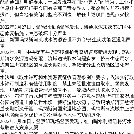
能的通知》明确要求，一旦发现存在“批小建大”的行为，工业和
信息化主管部门要会同有关部门责令整改，整改到位前不得擅自
投产。但当地有关部门监管不到位，放任上述项目违规点火投
产。
2022年3月27日，督察组现场督察发现，海通水泥未落实矿区生
态修复措施，生态破坏十分严重
五、新疆玛纳斯河流域水资源管理不力 部分生态功能区退化严
重
2022年3月，中央第五生态环境保护督察组督察新疆发现，玛纳
斯河水资源违规分配，流域违法取水问题多发，挤占生态用水，
流向生态功能区的河道长期断流，导致部分生态功能区退化严
重。
水法和《取水许可和水资源费征收管理条例》要求，依法实行取
水许可制度和有偿使用制度，禁止未经批准擅自取水。督察发
现，玛纳斯河流域管理局监管不力，流域内违法取水多发。
此外，石河子市水利工程管理服务中心违规在玛纳斯河国家湿地
公园内河道上修筑拦水坝，截断湿地水源，导致玛纳斯河天然河
道长期断流干涸，玛纳斯河国家湿地公园、玛纳斯河流域中上游
湿地省级自然保护区部分重要湿地生态功能退化。
2022年3月28日，督察组现场督察发现，红山嘴水利枢纽将河水
截取进入东岸大渠
据砂石骨料网了解，今年3月，第二轮第六批中央生态环境保护