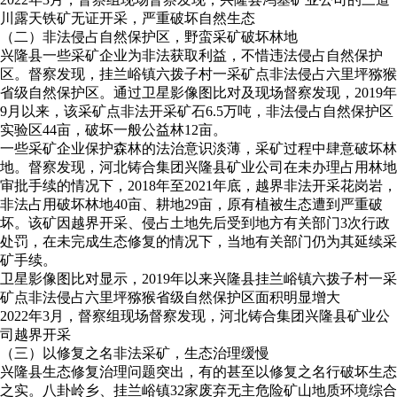
川露天铁矿无证开采，严重破坏自然生态
（二）非法侵占自然保护区，野蛮采矿破坏林地
兴隆县一些采矿企业为非法获取利益，不惜违法侵占自然保护
区。督察发现，挂兰峪镇六拨子村一采矿点非法侵占六里坪猕猴
省级自然保护区。通过卫星影像图比对及现场督察发现，2019年
9月以来，该采矿点非法开采矿石6.5万吨，非法侵占自然保护区
实验区44亩，破坏一般公益林12亩。
一些采矿企业保护森林的法治意识淡薄，采矿过程中肆意破坏林
地。督察发现，河北铸合集团兴隆县矿业公司在未办理占用林地
审批手续的情况下，2018年至2021年底，越界非法开采花岗岩，
非法占用破坏林地40亩、耕地29亩，原有植被生态遭到严重破
坏。该矿因越界开采、侵占土地先后受到地方有关部门3次行政
处罚，在未完成生态修复的情况下，当地有关部门仍为其延续采
矿手续。
卫星影像图比对显示，2019年以来兴隆县挂兰峪镇六拨子村一采
矿点非法侵占六里坪猕猴省级自然保护区面积明显增大
2022年3月，督察组现场督察发现，河北铸合集团兴隆县矿业公
司越界开采
（三）以修复之名非法采矿，生态治理缓慢
兴隆县生态修复治理问题突出，有的甚至以修复之名行破坏生态
之实。八卦岭乡、挂兰峪镇32家废弃无主危险矿山地质环境综合