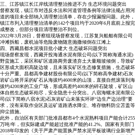
三、江苏镇江长江岸线清理整治推进不力 生态环境问题突出
督察发现，镇江市对违反水法和河道管理条例等法律法规占用河
道的项目未全部纳入清理整治清单，存在少报漏报问题。此外，
镇江市列入清理整治清单的142个项目均于2020年6月底前上报完
成整改，但部分项目清理整治不到位。
2022年3月28日，督察组现场督察发现，江苏复兴船舶有限公司
冲滩拆船，废机油等危险废物随意抛撒倾倒在江滩上
四、西藏昌都水泥项目批小建大 生态破坏问题突出
现场督察发现，西藏开投海通水泥有限公司(以下简称海通水泥)
野蛮施工，采区和矿区道路两旁废渣弃土大量顺坡倾倒，导致矿
区形成大面积高陡边坡，且未落实矿区生态修复措施，生态破坏
十分严重。昌都高争建材股份有限公司(以下简称高争建材)石灰
岩矿山将开采的矿石从海拔约4600米的山顶，直接自然滚落到海
拔约4200米的工业广场，形成高差约400米的碎石陡坡，矿区山
体自然生态破坏殆尽，安全隐患十分突出。八宿海螺水泥有限公
司(以下简称八宿水泥)石灰岩矿山未落实环评“边生产边治理”要
求，没有采取作业区及运矿道路洒水降尘、堆存物料防尘苫盖等
抑尘措施。
此外，自治区有关部门批准昌都市4个水泥熟料项目产能合计255
万吨/年，但实际建成产能超过批准产能的41.2%。国家有关部门
2018年印发的《关于严肃产能置换严禁水泥平板玻璃行业新增产