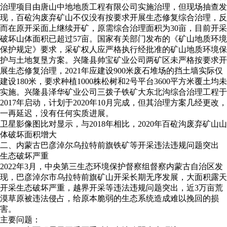
治理项目由唐山中地地质工程有限公司实施治理，但现场抽查发
现，百砬沟废弃矿山不仅没有按要求开展生态修复综合治理，反
而在原开采面上继续开矿，原需综合治理面积为30亩，目前开采
破坏山体面积已超过57亩。国家有关部门发布的《矿山地质环境
保护规定》要求，采矿权人应严格执行经批准的矿山地质环境保
护与土地复垦方案。兴隆县帅宝矿业公司两矿区未严格按要求开
展生态修复治理，2021年应建设900米废石堆场的挡土墙实际仅
建设180米，要求种植1000株松树和2号平台3600平方米覆土均未
实施。兴隆县泽华矿业公司三拨子铁矿大东北沟综合治理工程于
2017年启动，计划于2020年10月完成，但其治理方案几经更改，
一再延迟，没有任何实质进展。
卫星影像图比对显示，与2018年相比，2020年百砬沟废弃矿山山
体破坏面积增大
二、内蒙古巴彦淖尔乌拉特前旗铁矿等开采违法违规问题突出
生态破坏严重
2022年3月，中央第三生态环境保护督察组督察内蒙古自治区发
现，巴彦淖尔市乌拉特前旗矿山开采长期无序发展，大面积露天
开采生态破坏严重，越界开采等违法违规问题突出，近3万亩荒
漠草原被违法侵占，给原本脆弱的生态系统造成难以挽回的损
害。
主要问题：