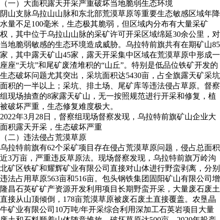
（一）大面积露天开采严重破坏当地脆弱生态环境
阴山支脉乌拉山山脉和东北部荒漠草原等重要生态敏感区域年降
水量不足100毫米，生态极其脆弱，但区域内分布有大量采矿
权，其中位于乌拉山山脉的采矿许可开采区域绵延30余公里，对
当地脆弱敏感的生态环境造成威胁。乌拉特前旗共有在期矿山85
家，其中露天矿山45家，露天开采集中区域在荒漠草原中形成一
座座“天坑”和尾矿废渣堆积的“山丘”。特别是低品位铁矿开发的
生态破坏问题尤其突出，采坑面积达5430亩，占全旗露天矿采坑
面积的一半以上；采坑、排土场、尾矿库等违法侵占草原。督察
组现场抽查的8家露天矿山，无一按照规范进行开采和修复，植
被破坏严重，生态修复难度极大。
2022年3月28日，督察组现场督察发现，乌拉特前旗矿山企业大
面积露天开采，生态破坏严重
（二）违法侵占荒漠草原
乌拉特前旗有62个采矿项目存在侵占荒漠草原问题，侵占总面积
近3万亩，严重违反草原法。现场督察发现，乌拉特前旗万岭沟
北矿区铁矿和耀辉矿业有限公司直接对山体进行野蛮剥离，分别
违法占用草原563亩和516亩。包头钢铁集团固阳矿山有限公司增
隆昌石英矿矿产资源开发利用项目长期野蛮开采，大量废石废土
直接从山顶倾倒，178亩荒漠草原被废石废土直接覆盖。农垦晶
牛矿业有限公司10万吨/年开采综合利用深加工石英岩项目大量
废土和石料顺着山体随意堆放，破坏草原达500亩。2020年投产