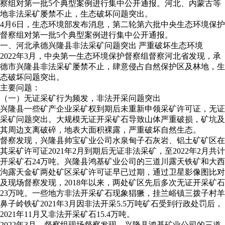
察组对第一批5个典型案例进行集中公开通报。河北、内蒙古等
地非法采矿屡禁不止，生态破坏问题突出。
4月6日，生态环境部发布消息，第二轮第六批中央生态环境保护
督察组对第一批5个典型案例进行集中公开通报。
一、河北承德兴隆县非法采矿问题突出 严重破坏生态环境
2022年3月，中央第一生态环境保护督察组督察河北省发现，承
德市兴隆县非法采矿屡禁不止，肆意侵占自然保护区及林地，生
态破坏问题突出。
主要问题：
（一）无证采矿行为频发，非法开采问题突出
兴隆县一些矿产企业采矿权到期后未重新申领采矿许可证，无证
采矿问题突出。大规模无证开采矿石导致山体严重破损，矿坑及
其周边支离破碎，地表大面积裸露，严重破坏自然生态。
督察发现，兴隆县帅宝矿业公司水泉甸子石灰岩、铝土矿矿区在
其采矿许可证2021年2月到期后无证非法采矿，至2022年2月共计
开采矿石24万吨。兴隆县鸿基矿业公司的三道川露天铁矿和大西
沟露天金矿两处矿区采矿许可证早已过期，通过卫星影像图比对
及现场督察发现，2018年以来，两处矿区先后多次无证开采矿石
23万吨。一些地方非法开采矿石现象猖獗，挂兰峪镇三拨子村羊
鼻子岭铁矿2021年3月因非法开采5.5万吨矿石受到行政处罚后，
2021年11月又非法开采矿石15.4万吨。
2022年3月，督察组现场督察发现，兴隆县鸿基矿业公司的三道