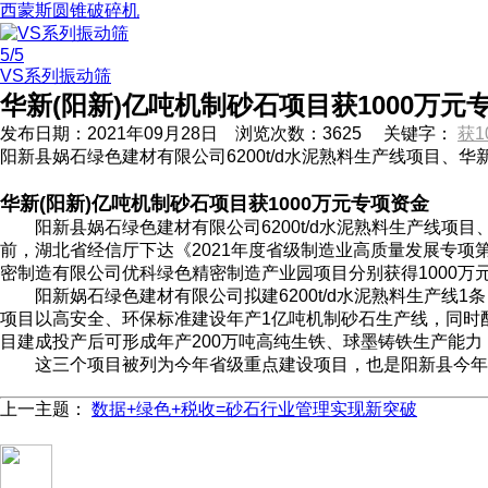
西蒙斯圆锥破碎机
5
/5
VS系列振动筛
华新(阳新)亿吨机制砂石项目获1000万元
发布日期：
2021年09月28日
浏览次数：
3625
关键字：
获1
阳新县娲石绿色建材有限公司6200t/d水泥熟料生产线项目、
华新(阳新)亿吨机制砂石项目获1000万元专项资金
阳新县娲石绿色建材有限公司6200t/d水泥熟料生产线项目
前，湖北省经信厅下达《2021年度省级制造业高质量发展专项第
密制造有限公司优科绿色精密制造产业园项目分别获得1000
阳新娲石绿色建材有限公司拟建6200t/d水泥熟料生产线1条，可
项目以高安全、环保标准建设年产1亿吨机制砂石生产线，同时
目建成投产后可形成年产200万吨高纯生铁、球墨铸铁生产能力
这三个项目被列为今年省级重点建设项目，也是阳新县今年重
上一主题：
数据+绿色+税收=砂石行业管理实现新突破