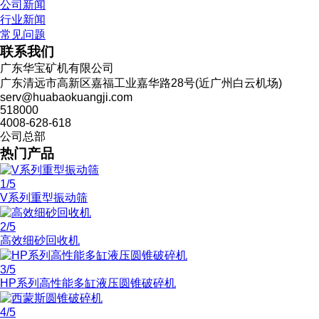
公司新闻
行业新闻
常见问题
联系我们
广东华宝矿机有限公司
广东清远市高新区嘉福工业嘉华路28号(近广州白云机场)
serv@huabaokuangji.com
518000
4008-628-618
公司总部
热门产品
1
/5
V系列重型振动筛
2
/5
高效细砂回收机
3
/5
HP系列高性能多缸液压圆锥破碎机
4
/5