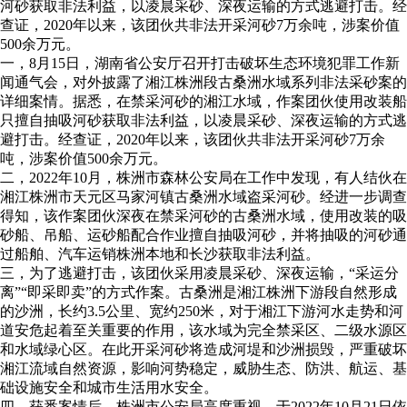
河砂获取非法利益，以凌晨采砂、深夜运输的方式逃避打击。经
查证，2020年以来，该团伙共非法开采河砂7万余吨，涉案价值
500余万元。
一，8月15日，湖南省公安厅召开打击破坏生态环境犯罪工作新
闻通气会，对外披露了湘江株洲段古桑洲水域系列非法采砂案的
详细案情。据悉，在禁采河砂的湘江水域，作案团伙使用改装船
只擅自抽吸河砂获取非法利益，以凌晨采砂、深夜运输的方式逃
避打击。经查证，2020年以来，该团伙共非法开采河砂7万余
吨，涉案价值500余万元。
二，2022年10月，株洲市森林公安局在工作中发现，有人结伙在
湘江株洲市天元区马家河镇古桑洲水域盗采河砂。经进一步调查
得知，该作案团伙深夜在禁采河砂的古桑洲水域，使用改装的吸
砂船、吊船、运砂船配合作业擅自抽吸河砂，并将抽吸的河砂通
过船舶、汽车运销株洲本地和长沙获取非法利益。
三，为了逃避打击，该团伙采用凌晨采砂、深夜运输，“采运分
离”“即采即卖”的方式作案。古桑洲是湘江株洲下游段自然形成
的沙洲，长约3.5公里、宽约250米，对于湘江下游河水走势和河
道安危起着至关重要的作用，该水域为完全禁采区、二级水源区
和水域绿心区。在此开采河砂将造成河堤和沙洲损毁，严重破坏
湘江流域自然资源，影响河势稳定，威胁生态、防洪、航运、基
础设施安全和城市生活用水安全。
四，获悉案情后，株洲市公安局高度重视，于2022年10月21日依