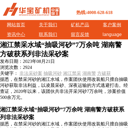
热线:4008-628-618
网站首页
关于我们
矿机产品
客户案例
资讯中心
联系我们
留言反馈
language
湘江禁采水域“抽吸河砂”7万余吨 湖南警
方破获系列非法采砂案
发布日期：
2023年08月21日
浏览次数：
2924
关键字：
非法采砂案
抽吸河砂
湘江禁采
湖南警
方破获
据悉，在禁采河砂的湘江水域，作案团伙使用改装船只擅自抽吸
河砂获取非法利益，以凌晨采砂、深夜运输的方式逃避打击。经
查证，2020年以来，该团伙共非法开采河砂7万余吨，涉案价值
500余万元。
湘江禁采水域“抽吸河砂”7万余吨 湖南警方破获系
列非法采砂案
据悉，在禁采河砂的湘江水域，作案团伙使用改装船只擅自抽吸