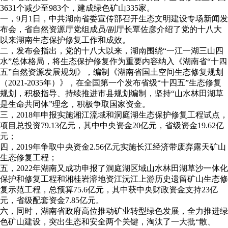
3631个减少至983个，建成绿色矿山335家。
一，9月1日，中共湖南省委宣传部召开生态文明建设专场新闻发
布会，省自然资源厅党组成员/副厅长覃佐彦介绍了党的十八大
以来湖南生态保护修复工作和成效。
二，发布会指出，党的十八大以来，湖南围绕“一江一湖三山四
水”总体格局，将生态保护修复作为重要内容纳入《湖南省“十四
五”自然资源发展规划》，编制《湖南省国土空间生态修复规划
（2021-2035年）》，在全国第一个发布省级“十四五”生态修复
规划，积极指导、持续推进市县规划编制，坚持“山水林田湖草
是生命共同体”理念，积极争取国家资金。
三，2018年申报实施湘江流域和洞庭湖生态保护修复工程试点，
项目总投资79.13亿元，其中中央资金20亿元，省级资金19.62亿
元；
四，2019年争取中央资金2.56亿元实施长江经济带废弃露天矿山
生态修复工程；
五，2022年湖南又成功申报了洞庭湖区域山水林田湖草沙一体化
保护和修复工程和湘桂岩溶地资江沅江上游历史遗留矿山生态修
复示范工程，总预算75.6亿元，其中获中央财政资金支持23亿
元，省级配套资金7.85亿元。
六，同时，湖南省政府高位推动矿业转型绿色发展，全力推进绿
色矿山建设，突出生态和安全两个关键，淘汰了一大批“散、