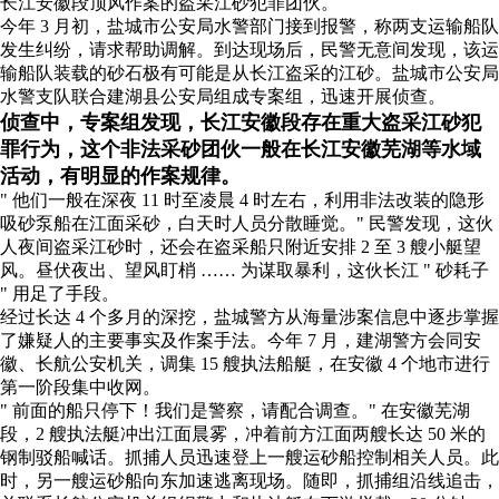
长江安徽段顶风作案的盗采江砂犯罪团伙。
今年 3 月初，盐城市公安局水警部门接到报警，称两支运输船队
发生纠纷，请求帮助调解。到达现场后，民警无意间发现，该运
输船队装载的砂石极有可能是从长江盗采的江砂。盐城市公安局
水警支队联合建湖县公安局组成专案组，迅速开展侦查。
侦查中，专案组发现，长江安徽段存在重大盗采江砂犯
罪行为，这个非法采砂团伙一般在长江安徽芜湖等水域
活动，有明显的作案规律。
" 他们一般在深夜 11 时至凌晨 4 时左右，利用非法改装的隐形
吸砂泵船在江面采砂，白天时人员分散睡觉。" 民警发现，这伙
人夜间盗采江砂时，还会在盗采船只附近安排 2 至 3 艘小艇望
风。昼伏夜出、望风盯梢 …… 为谋取暴利，这伙长江 " 砂耗子
" 用足了手段。
经过长达 4 个多月的深挖，盐城警方从海量涉案信息中逐步掌握
了嫌疑人的主要事实及作案手法。今年 7 月，建湖警方会同安
徽、长航公安机关，调集 15 艘执法船艇，在安徽 4 个地市进行
第一阶段集中收网。
" 前面的船只停下！我们是警察，请配合调查。" 在安徽芜湖
段，2 艘执法艇冲出江面晨雾，冲着前方江面两艘长达 50 米的
钢制驳船喊话。抓捕人员迅速登上一艘运砂船控制相关人员。此
时，另一艘运砂船向东加速逃离现场。随即，抓捕组沿线追击，