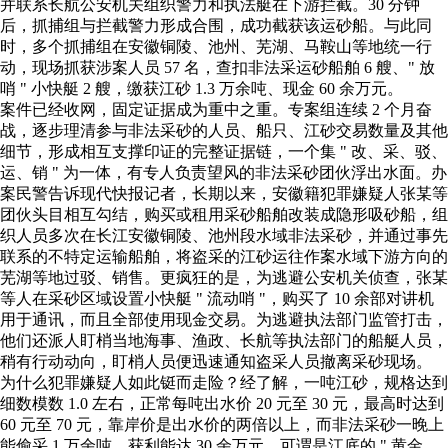
并联系长航公安机关组织警力和执法艇在下游拦截。30 分钟
后，抓捕组与拦截警力形成合围，成功截获该运砂船。与此同
时，多个抓捕组在安徽铜陵、池州、芜湖、马鞍山等地统一行
动，现场抓获涉案人员 57 名，查扣非法采运砂船舶 6 艘、" 放
哨 " 小快艇 2 艘，缴获江砂 1.3 万余吨、现金 60 余万元。
案件已经收网，固定证据成为重中之重。专案组连续 2 个月奋
战，逐步理清参与非法采砂的人员、船只、江砂交易数量及其他
细节，形成相互支撑印证的完整证据链，一个集 " 改、采、驳、
运、销 " 为一体，有专人负责望风的非法采砂团伙浮出水面。办
案民警告诉现代快报记者，长期以来，安徽籍犯罪嫌疑人张某等
团伙头目相互勾结，购买或租用采砂船舶改装成隐形吸砂船，组
织人员多次在长江安徽铜陵、池州段水域非法采砂，并通过事先
联系的不特定运输船舶，将盗采的江砂运往作案水域下游方向的
芜湖等地过驳、销售。更疯狂的是，为逃避公安机关侦查，张某
等人在采砂区域设置小快艇 " 流动哨 "，购买了 10 余部对讲机
用于通讯，而且全部使用现金交易。为逃避执法部门监管打击，
他们还派人盯梢当地海事、渔政、长航等执法部门的船艇人员，
稍有行动动向，盯梢人员便迅速通知盗采人员撤离采砂现场。
为什么犯罪嫌疑人如此铤而走险？经了解，一吨江砂，规格达到
细数模数 1.0 左右，正常每吨出水价 20 元至 30 元，最高时达到
60 元至 70 元，靠岸价是出水价的两倍以上，而非法采砂一晚上
能偷采 1 万余吨，获利能达 30 余万元，可谓是江底的 " 黄金