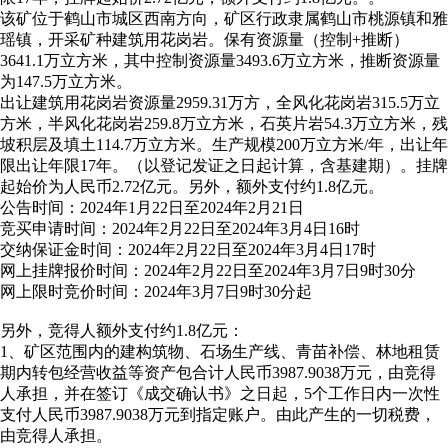
该矿位于鹤山市城区西南方向，矿区行政隶属鹤山市桃源镇和雅
瑶镇，开采矿种建筑用花岗岩。保有资源量（控制+推断）
3641.1万立方米，其中控制资源量3493.6万立方米，推断资源量
为147.5万立方米。
出让建筑用花岗岩资源量2959.31万方，全风化花岗岩315.5万立
方米，半风化花岗岩259.8万立方米，石英片岩54.3万立方米，残
坡积层及填土114.7万立方米。生产规模200万立方米/年，出让年
限出让年限17年。（以登记发证之日起计算，含基建期）。挂牌
起始价为人民币2.72亿元。另外，额外支付约1.8亿元。
公告时间：2024年1月22日至2024年2月21日
竞买申请时间：2024年2月22日至2024年3月4日16时
交纳保证金时间：2024年2月22日至2024年3月4日17时
网上挂牌报价时间：2024年2月22日至2024年3月7日9时30分
网上限时竞价时间：2024年3月7日9时30分起
另外，竞得人额外支付约1.8亿元：
1、矿区范围内的建构筑物、石场生产线、青苗补偿、林地租赁
期内转包经营收益等资产包合计人民币3987.9038万元，由竞得
人承担，并在签订《成交确认书》之日起，5个工作日内一次性
支付人民币3987.9038万元到指定账户。由此产生的一切税费，
由竞得人承担。