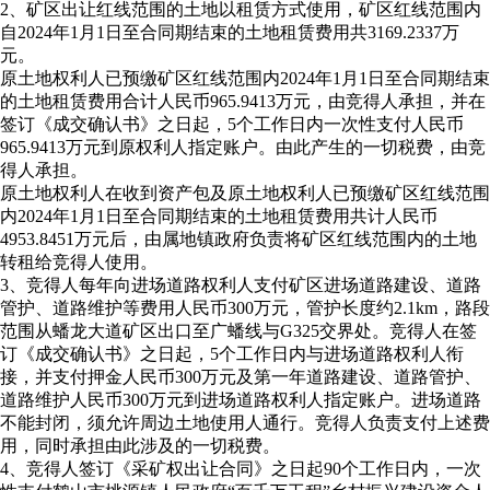
2、矿区出让红线范围的土地以租赁方式使用，矿区红线范围内
自2024年1月1日至合同期结束的土地租赁费用共3169.2337万
元。
原土地权利人已预缴矿区红线范围内2024年1月1日至合同期结束
的土地租赁费用合计人民币965.9413万元，由竞得人承担，并在
签订《成交确认书》之日起，5个工作日内一次性支付人民币
965.9413万元到原权利人指定账户。由此产生的一切税费，由竞
得人承担。
原土地权利人在收到资产包及原土地权利人已预缴矿区红线范围
内2024年1月1日至合同期结束的土地租赁费用共计人民币
4953.8451万元后，由属地镇政府负责将矿区红线范围内的土地
转租给竞得人使用。
3、竞得人每年向进场道路权利人支付矿区进场道路建设、道路
管护、道路维护等费用人民币300万元，管护长度约2.1km，路段
范围从蟠龙大道矿区出口至广蟠线与G325交界处。竞得人在签
订《成交确认书》之日起，5个工作日内与进场道路权利人衔
接，并支付押金人民币300万元及第一年道路建设、道路管护、
道路维护人民币300万元到进场道路权利人指定账户。进场道路
不能封闭，须允许周边土地使用人通行。竞得人负责支付上述费
用，同时承担由此涉及的一切税费。
4、竞得人签订《采矿权出让合同》之日起90个工作日内，一次