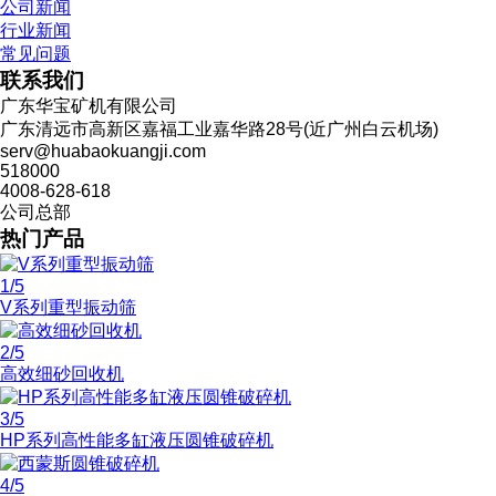
公司新闻
行业新闻
常见问题
联系我们
广东华宝矿机有限公司
广东清远市高新区嘉福工业嘉华路28号(近广州白云机场)
serv@huabaokuangji.com
518000
4008-628-618
公司总部
热门产品
1
/5
V系列重型振动筛
2
/5
高效细砂回收机
3
/5
HP系列高性能多缸液压圆锥破碎机
4
/5