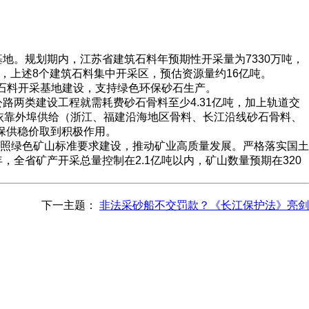
地。规划期内，江苏省建筑石料年预期性开采量为7330万吨，
，上述8个建筑石料集中开采区，预估资源量约16亿吨。
石料开采基地建设，支持绿色环保砂石生产。
路两类建设工程就需耗费砂石骨料至少4.31亿吨，加上轨道交
要依靠外埠供给（浙江、福建沿海地区骨料、长江沿线砂石骨料、
保供稳价取到积极作用。
照绿色矿山标准要求建设，推动矿业高质量发展。严格落实国土
全省矿产开采总量控制在2.1亿吨以内，矿山数量预期在320
下一主题：
非法采砂船不交罚款？《长江保护法》亮剑