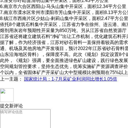
5.淮安市盱眙县清明山集中开采区，面积1.43平方公里
6.南京市六合区西阳山-马头山集中开采区，面积12.34平方公里
7.南京市溧水区常州市溧阳市芳山集中开采区，面积8.13平方公
8.镇江市西南片区少姑山-剌莉山集中开采区，面积2.47平方公
依托8个建筑石料集中开采区，江苏省力争在徐州、连云港、南京
熔剂用灰岩年预期性开采量为850万吨。另从江苏省自然资源厅
江苏省还将建立建筑石料“净矿”出让工作机制，优化建筑石料
据了解，作为经济强省，江苏对砂石骨料一直保持着较高的需求，
通、机场及其他房地产开发项目，预计2022年江苏省砂石骨
山东沿海地区骨料），保障度不高。此次《规划》拟定设置8个
此外，《规划》强调，要全面推进绿色矿山建设，践行绿色发展
空间规划管控要求，坚持生态优先，统筹实施矿产资源调查评价、
个以内，全省固体矿产开采矿山大中型规模比例预期在75%以
上一主题：
国家统计局：1-7月采矿业利润同比增长1.05倍
提交新评论