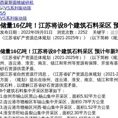
西蒙斯圆锥破碎机
5
/5
VS系列振动筛
储量16亿吨！江苏将设8个建筑石料采区 预
发布日期：
2022年09月01日
浏览次数：
2252
关键字：
建
《江苏省矿产资源总体规划（2021-2025年）》（以下简
储量16亿吨！江苏将设8个建筑石料采区 预计年新增
《江苏省矿产资源总体规划（2021-2025年）》（以下简
州、连云港、淮安、南京、镇江和常州等资源有保障、开发有基
砂石资源供需矛盾。
据江苏省自然资源厅消息，《江苏省矿产资源总体规划（2021
方面，《规划》提出在徐州、连云港、淮安、南京、镇江和常州
筑石料，以缓解江苏省砂石资源供需矛盾。
8个建筑石料集中开采区部署如下：
1.徐州市铜山区黑山-杨山集中开采区，面积5.92平方公里
2.连云港市赣榆区车辐山集中开采区，面积0.78平方公里
3.连云港市赣榆区河西-银山集中开采区，面积1.52平方公里
4.淮安市盱眙县裂山集中开采区，面积2.30平方公里