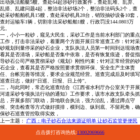
出动执法船艇5艘。查处64起涉砂行政案件，查处乱堆、乱弃、
乱搭、乱建问题4起，整治非法砂场2个，整治非法码头2个，查
处采砂船舶机具15艘，查处采砂机具28台，销毁抽砂设备10套，
查封运输车1辆，切割非法采砂船舶1艘，行政罚没144.0803万
元。
一，小小一粒砂，窥见大民生，采砂工作是当前水利部门的重点
工作，打击非法采砂，着重两个方面开展日常巡查工作：针对采
砂规划到量停采的砂石企业，支队执法人员第一时间到达现场查
看其是否清场，采砂船是否集中依靠，是否有恢复痕迹，督促指
导砂石公司严格贯彻采砂《规划》刚性约束；针对正常经营的砂
石企业，查看其是否严格按照要求贯彻环保、安全生产主体责
任、台帐完善等情况，要求企业规范经营。巡查完成后及时填写
巡查日志，做好“日巡、日报、日上传”。
二，与此同时，常态化巡查结合《江西省水利厅办公室关于开展
河道采砂专项执法行动的通知》工作要求，该市水政支队牵头抓
总，开展多部门联动，异地联合执法，强力治乱，通过蹲点守
候、突击检查等方式做好摸排，横到边、纵到底、不留死角，确
保砂石巡查管控取得实效，
上一主题：
广西：电子砂石合法来源证明单 让砂石监管更便民
下一主题：
宁夏中卫中宁县北部山区非法采矿问题突出 严重破
点击拨打咨询热线:
13002069666
坏生态环境