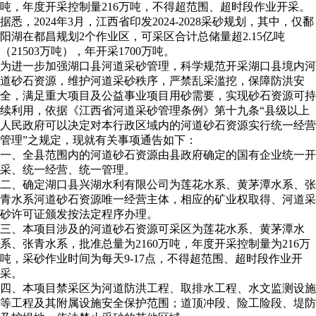
吨，年度开采控制量216万吨，不得超范围、超时段作业开采。
据悉，2024年3月，江西省印发2024-2028采砂规划，其中，仅鄱
阳湖在都昌规划2个作业区，可采区合计总储量超2.15亿吨
（21503万吨），年开采1700万吨。
为进一步加强湖口县河道采砂管理，科学规范开采湖口县境内河
道砂石资源，维护河道采砂秩序，严禁乱采滥挖，保障防洪安
全，满足重大项目及公益事业项目用砂需要，实现砂石资源可持
续利用，依据《江西省河道采砂管理条例》第十九条“县级以上
人民政府可以决定对本行政区域内的河道砂石资源实行统一经营
管理”之规定，现就有关事项通告如下：
一、全县范围内的河道砂石资源由县政府确定的国有企业统一开
采、统一经营、统一管理。
二、确定湖口县兴湖水利有限公司为莲花水系、黄茅潭水系、张
青水系河道砂石资源唯一经营主体，相应的矿业权取得、河道采
砂许可证颁发按法定程序办理。
三、本项目涉及的河道砂石资源可采区为莲花水系、黄茅潭水
系、张青水系，批准总量为2160万吨，年度开采控制量为216万
吨，采砂作业时间为每天9-17点，不得超范围、超时段作业开
采。
四、本项目禁采区为河道防洪工程、取排水工程、水文监测设施
等工程及其附属设施安全保护范围；道顶冲段、险工险段、堤防