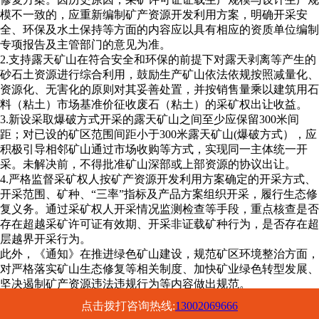
模不一致的，应重新编制矿产资源开发利用方案，明确开采安
全、环保及水土保持等方面的内容应以具有相应的资质单位编制
专项报告及主管部门的意见为准。
2.支持露天矿山在符合安全和环保的前提下对露天剥离等产生的
砂石土资源进行综合利用，鼓励生产矿山依法依规按照减量化、
资源化、无害化的原则对其妥善处置，并按销售量乘以建筑用石
料（粘土）市场基准价征收废石（粘土）的采矿权出让收益。
3.新设采取爆破方式开采的露天矿山之间至少应保留300米间
距；对已设的矿区范围间距小于300米露天矿山(爆破方式），应
积极引导相邻矿山通过市场收购等方式，实现同一主体统一开
采。未解决前，不得批准矿山深部或上部资源的协议出让。
4.严格监督采矿权人按矿产资源开发利用方案确定的开采方式、
开采范围、矿种、“三率”指标及产品方案组织开采，履行生态修
复义务。通过采矿权人开采情况监测检查等手段，重点核查是否
存在超越采矿许可证有效期、开采非证载矿种行为，是否存在超
层越界开采行为。
此外，《通知》在推进绿色矿山建设，规范矿区环境整治方面，
对严格落实矿山生态修复等相关制度、加快矿业绿色转型发展、
坚决遏制矿产资源违法违规行为等内容做出规范。
上一主题：
未来三年 四川将对638个历史遗留矿山进行生态修复
点击拨打咨询热线:
13002069666
下一主题：
储量超2亿吨！安徽国企再入一年产800万吨砂石矿