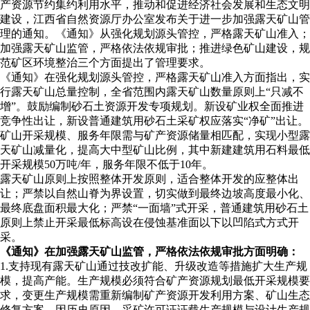
产资源节约集约利用水平，推动和促进经济社会发展和生态文明
建设，江西省自然资源厅办公室发布关于进一步加强露天矿山管
理的通知。《通知》从强化规划源头管控，严格露天矿山准入；
加强露天矿山监管，严格依法依规审批；推进绿色矿山建设，规
范矿区环境整治三个方面提出了管理要求。
《通知》在强化规划源头管控，严格露天矿山准入方面指出，实
行露天矿山总量控制，全省范围内露天矿山数量原则上“只减不
增”。鼓励编制砂石土资源开发专项规划。新设矿业权全面推进
竞争性出让，新设普通建筑用砂石土采矿权应落实“净矿”出让。
矿山开采规模、服务年限需与矿产资源储量相匹配，实现小型露
天矿山减量化，提高大中型矿山比例，其中新建建筑用石料最低
开采规模50万吨/年，服务年限不低于10年。
露天矿山原则上按照整体开发原则，适合整体开发的应整体出
让；严禁以自然山脊为界设置，切实做到最终边坡高度最小化、
最终底盘面积最大化；严禁“一面墙”式开采，普通建筑用砂石土
原则上禁止开采最低标高设在侵蚀基准面以下以凹陷式方式开
采。
《通知》在加强露天矿山监管，严格依法依规审批方面明确：
1.支持现有露天矿山通过技改扩能、升级改造等措施扩大生产规
模，提高产能。生产规模必须符合矿产资源规划最低开采规模要
求，变更生产规模需重新编制矿产资源开发利用方案、矿山生态
修复方案。因历史原因，采矿许可证证载生产规模与设计生产规