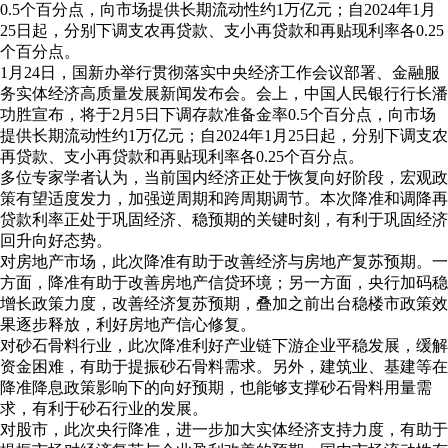
0.5个百分点，向市场提供长期流动性约1万亿元；自2024年1月
25日起，分别下调支农再贷款、支小再贷款和再贴现利率各0.25
个百分点。
1月24日，国新办举行贯彻落实中央经济工作会议部署、金融服
务实体经济高质量发展新闻发布会。会上，中国人民银行行长潘
功胜宣布，将于2月5日下调存款准备金率0.5个百分点，向市场
提供长期流动性约1万亿元；自2024年1月25日起，分别下调支农
再贷款、支小再贷款和再贴现利率各0.25个百分点。
多位专家学者认为，当前国内经济正处于恢复向好阶段，宏观政
策有望适度发力，加强逆周期和跨周期调节。本次降准和调降再
贷款利率正处于巩固经济、稳预期的关键时刻，有利于巩固经济
回升向好态势。
对房地产市场，此次降准有助于改善经济与房地产复苏预期。一
方面，降准有助于改善房地产信贷环境；另一方面，央行加码稳
增长政策力度，改善经济复苏预期，叠加之前出台稳楼市政策效
果逐步释放，利好房地产信心修复。
对砂石骨料行业，此次降准利好产业链下游企业平稳发展，缓解
资金困难，有助于提振砂石骨料需求。另外，建筑业、基建等在
降准降息政策影响下的向好预期，也能够支撑砂石骨料用量需
求，有利于砂石行业的发展。
对股市，此次央行降准，进一步加大实体经济支持力度，有助于