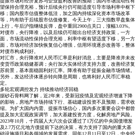
提振市场对经济复苏与企业盈利改善的预期；国内市场流动性有
望保持合理充裕，预计后续央行仍可能适度引导市场利率中枢下
移；国内股市估值整体低洼，加之国内持续深化资本市场改革
等，均有助于后续股市估值修复。今天上午，三大指数早盘集体
上行，午后沪指继续反弹，盘中重回2900点关口，涨幅3.03%。
对债市，央行降准，以及后续仍可能出台经济支持政策，一方
面，市场流动性保持合理充裕，利率中枢有望适度下移，另一方
面，市场对经济加快恢复信心增强，信用环境逐步改善等，整体
对债市构成利好。
对汇市，央行降准对人民币汇率是利好消息，主要是降准并未改
变货币政策稳健基调；央行加大实体经济支持力度，改善经济复
苏前景，基本面稳固利好汇率。降准有助于提振金融市场情绪。
另外，发达经济体逐步转向降息周期，也将利好人民币汇率稳
定。
多轮宏观调控发力 持续推动经济回稳
据砂石骨料网了解，近2年来，受新冠疫情及宏观经济增速下降
的影响，房地产市场持续下行、基础建设投资不及预期，需求收
缩。为扩大国内内需、提振市场信心，国内多次重要会议中都曾
提及加大宏观政策调节，加大基建投资力度，化解房地产风险。
2023年10月，十四届人大六次会议通过了1万亿的中央国债增发
及2.7万亿元地方债提前下达的决策，有力支持了国内的重大基
础设施项目和各领域的发展需求。同年12月11日至12日，中央经