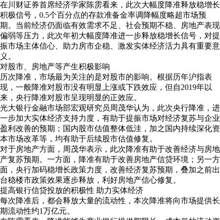
在川财证券首席经济学家陈雳看来，此次大幅度降准释放稳增长
积极信号，0.5个百分点的存款准备金率调降幅度略超市场预
期。当前经济仍面临有效需求不足、社会预期不稳、房地产表现
偏弱等压力，此次年初大幅度降准进一步释放稳增长信号，对提
振市场主体信心、助力房市企稳、激发实体经济活力具有重要意
义。
对股市、房地产等产生积极影响
历次降准，市场最为关注的是对股市的影响。根据历年沪指表
现，一般降准对股市没有明显上涨或下跌效应，但自2019年以
来，央行降准对股市呈现明显的正效应。
光大银行金融市场部宏观研究员周茂华认为，此次央行降准，进
一步加大实体经济支持力度，有助于提振市场对经济复苏与企业
盈利改善的预期；国内股市估值整体低洼，加之国内持续深化资
本市场改革等，均有助于后续股市估值修复。
对于房地产方面，周茂华表示，此次降准有助于改善经济与房地
产复苏预期。一方面，降准有助于改善房地产信贷环境；另一方
面，央行加码稳增长政策力度，改善经济复苏预期，叠加之前出
台稳楼市政策效果逐步释放，利好房地产信心修复。
提高银行信贷投放的积极性 助力实体经济
每次降准后，都会释放大量的流动性，本次降准将向市场提供长
期流动性约1万亿元。