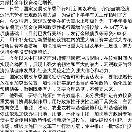
力保持全年投资稳定增长。
一，日前，国家发展改革委举行8月新闻发布会，介绍当前经济
运行态势和宏观政策着力点，为做好下半年有关工作指明了方
向。会议强调，宏观政策要在扩大需求上积极作为，下半年要加
快专项债券资金使用和政策性银行新增信贷投放，在3.4万亿专
项债基础上（目前已发行完毕），发行金融债券等筹资3000亿
元，用于补充包括新型基础设施在内的重大项目资本金或为专项
债项目资本金搭桥，加快推动一批重大项目及早开工建设，努力
保持全年投资稳定增长。
二，今年以来中国经济面对超预期因素冲击影响，在较短时间内
实现企稳回升，展现出强大的韧性和巨大的潜力，宏观政策为经
济持续健康发展和社会大局稳定注入强大信心和动力。
三，国家发展改革委国民经济综合司司长袁达表示，要把稳增长
放在更加突出位置，加快推进实施已出台的各项政策，强化政策
预研储备，做到既要有力，又要合理适度，不预支未来。
四，他强调，要综合施策扩大有效需求。充分发挥推进有效投资
重要项目协调机制作用，用好政策性开发性金融工具资金，主要
投向交通、能源、物流、农业农村等基础设施和新型基础设施，
依法依规加快办理用地、用能、环评等手续。加快地方政府专项
债券资金使用和政策性银行新增信贷投放。加快建设全国统一大
市场，继续实施国企改革三年行动方案，集中推出一批“绿灯”投