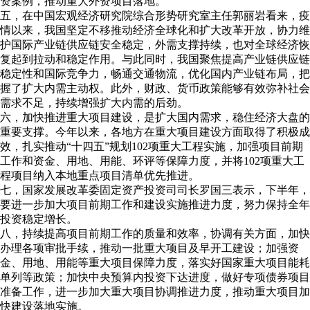
资案例，推动重大外资项目落地。
五，在中国宏观经济研究院综合形势研究室主任郭丽岩看来，疫
情以来，我国坚定不移推动经济全球化和扩大改革开放，协力维
护国际产业链供应链安全稳定，外需支撑持续，也对全球经济恢
复起到拉动和稳定作用。与此同时，我国聚焦提高产业链供应链
稳定性和国际竞争力，畅通交通物流，优化国内产业链布局，把
握了扩大内需主动权。此外，财政、货币政策能够有效弥补社会
需求不足，持续增强扩大内需的后劲。
六，加快推进重大项目建设，是扩大国内需求，稳住经济大盘的
重要支撑。今年以来，各地方在重大项目建设方面取得了积极成
效，扎实推动“十四五”规划102项重大工程实施，加强项目前期
工作和资金、用地、用能、环评等保障力度，并将102项重大工
程项目纳入本地重点项目清单优先推进。
七，国家发展改革委固定资产投资司司长罗国三表示，下半年，
要进一步加大项目前期工作和建设实施推进力度，努力保持全年
投资稳定增长。
八，持续提高项目前期工作的质量和效率，协调有关方面，加快
办理各项审批手续，推动一批重大项目及早开工建设；加强资
金、用地、用能等重大项目保障力度，落实好国家重大项目能耗
单列等政策；加快中央预算内投资下达进度，做好专项债券项目
准备工作，进一步加大重大项目协调推进力度，推动重大项目加
快建设落地实施。