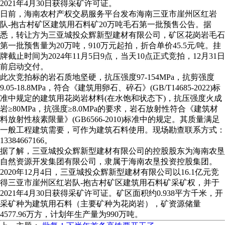
2021年4月30日获得采矿许可证。
日前，海南农村产权交易服务平台发布海南三亚市崖州区红岩
队-抱古村矿区建筑用石料矿20万吨毛石第一批预售公告。据
悉，转让方为三亚城投众辉新型建材有限公司，矿区花岗岩毛石
第一批预售量为20万吨，910万元起拍，折合单价45.5元/吨。挂
牌截止时间为2024年11月5日9点，当天10点正式竞拍，12月31日
前启动交付。
此次竞拍标的岩石质地坚硬，抗压强度97-154MPa，抗剪强度
9.05-18.8MPa，符合《建筑用卵石、碎石》(GB/T14685-2022)标
准中规定的建筑用花岗岩材料(在水饱和状态下)，抗压强度火成
岩≥80MPa，抗强度≥8.0MPa的要求，岩石放射性符合《建筑材
料放射性核素限量》(GB6566-2010)标准中的规定。其质量满足
一般工程建筑需要，可作为建筑石料使用。现场勘查联系方式：
13384667166。
据了解，三亚城投众辉新型建材有限公司的控股股东为海南农垦
自然资源开发集团有限公司，隶属于海南农垦投资控股集团。
2020年12月4日，三亚城投众辉新型建材有限公司以16.1亿元竞
得三亚市崖州区红岩队-抱古村矿区建筑用石料矿采矿权，并于
2021年4月30日获得采矿许可证。矿区面积约0.938平方千米，开
采矿种为建筑用石料（主要矿种为花岗岩），矿资源储量
4577.96万方，计划年生产量为990万吨。