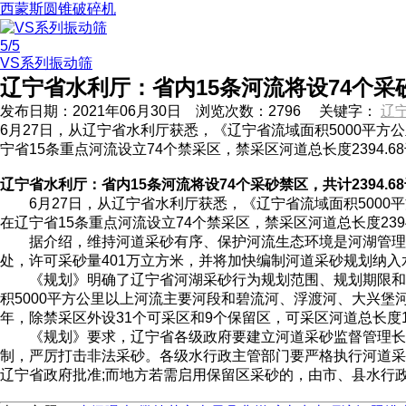
西蒙斯圆锥破碎机
5
/5
VS系列振动筛
辽宁省水利厅：省内15条河流将设74个采砂
发布日期：
2021年06月30日
浏览次数：
2796
关键字：
辽
6月27日，从辽宁省水利厅获悉，《辽宁省流域面积5000平方公
宁省15条重点河流设立74个禁采区，禁采区河道总长度2394.6
辽宁省水利厅：省内15条河流将设74个采砂禁区，共计2394.6
6月27日，从辽宁省水利厅获悉，《辽宁省流域面积5000平方
在辽宁省15条重点河流设立74个禁采区，禁采区河道总长度2394
据介绍，维持河道采砂有序、保护河流生态环境是河湖管理工
处，许可采砂量401万立方米，并将加快编制河道采砂规划纳入
《规划》明确了辽宁省河湖采砂行为规划范围、规划期限和禁
积5000平方公里以上河流主要河段和碧流河、浮渡河、大兴堡河、
年，除禁采区外设31个可采区和9个保留区，可采区河道总长度116
《规划》要求，辽宁省各级政府要建立河道采砂监督管理长效
制，严厉打击非法采砂。各级水行政主管部门要严格执行河道采
辽宁省政府批准;而地方若需启用保留区采砂的，由市、县水行