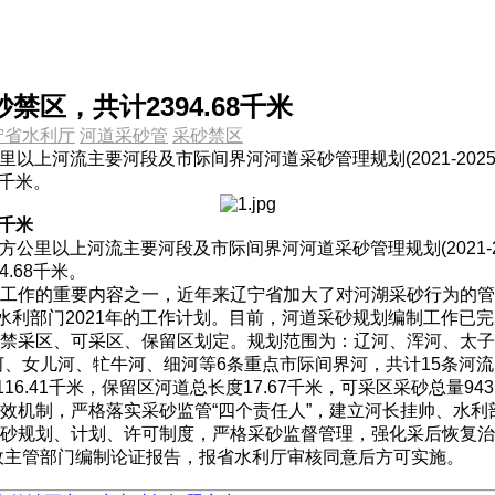
禁区，共计2394.68千米
宁省水利厅
河道采砂管
采砂禁区
里以上河流主要河段及市际间界河河道采砂管理规划(2021-20
8千米。
8千米
公里以上河流主要河段及市际间界河河道采砂管理规划(2021-2
.68千米。
作的重要内容之一，近年来辽宁省加大了对河湖采砂行为的管控
水利部门2021年的工作计划。目前，河道采砂规划编制工作已
采区、可采区、保留区划定。规划范围为：辽河、浑河、太子
女儿河、牤牛河、细河等6条重点市际间界河，共计15条河流，规划
.41千米，保留区河道总长度17.67千米，可采区采砂总量943
机制，严格落实采砂监管“四个责任人”，建立河长挂帅、水利
砂规划、计划、许可制度，严格采砂监督管理，强化采后恢复治
政主管部门编制论证报告，报省水利厅审核同意后方可实施。