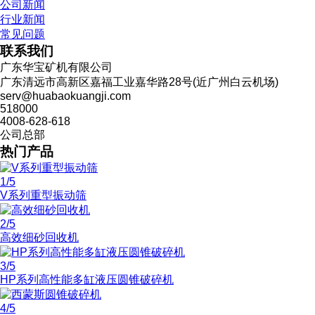
公司新闻
行业新闻
常见问题
联系我们
广东华宝矿机有限公司
广东清远市高新区嘉福工业嘉华路28号(近广州白云机场)
serv@huabaokuangji.com
518000
4008-628-618
公司总部
热门产品
1
/5
V系列重型振动筛
2
/5
高效细砂回收机
3
/5
HP系列高性能多缸液压圆锥破碎机
4
/5