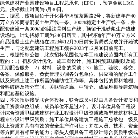
绿色建材产业园建设项目工程总承包（EPC），预算金额1.3亿
元。投标截止时间为6月30日。
二，据悉，该项目位于开化县华埠镇茶园路2号，将新建年产40
万立方米商品混凝土生产线一条、300t/h稳定土生产线一条，并
配套建设一条300t/h的湿法骨料生产线，预留干混砂浆生产线建
设场地。计划招标工期为240日历天，其中明确年产40万立方米
商品混凝土生产线须在2023年12月30日前安装调试完成并开始试
生产，与之配套建筑工程施工须在2023年12月30日前完工。
三，根据招标公告，此次招标范围包括本工程建设范围内所有工
程的：1）初步设计优化、施工图设计、施工图预算编制以及施
工期配合服务；2）材料、设备的采购；3）施工、验收、移交、
备案、保修服务、负责管理协调各分包单位、供应商的配合工作
以及完成上述工作所需的辅助性工作等。具体包括的原料堆棚、
骨料破碎及筛分车间、关联输送廊、中转仓、成品堆棚等建筑物
和配套基础设施。
四，本次招标接受联合体投标，联合成员可以由具备设计资质和
施工资质单位组成，成员单位不超过2个。设计单位具备工程设
计综合资质甲级或建材行业工程设计甲级资质或新型建筑材料工
程专业设计甲级资质；施工单位具备建筑工程施工总承包二级及
以上资质并具有有效的安全生产许可证；并在人员、技术、资金
等方面具有相应的能力；牵头人须具备工程设计综合资质甲级或