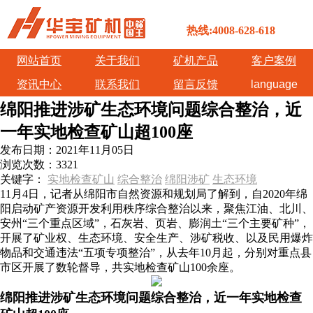
热线:4008-628-618
网站首页
关于我们
矿机产品
客户案例
资讯中心
联系我们
留言反馈
language
绵阳推进涉矿生态环境问题综合整治，近
一年实地检查矿山超100座
发布日期：
2021年11月05日
浏览次数：
3321
关键字：
实地检查矿山
综合整治
绵阳涉矿
生态环境
11月4日，记者从绵阳市自然资源和规划局了解到，自2020年绵
阳启动矿产资源开发利用秩序综合整治以来，聚焦江油、北川、
安州“三个重点区域”，石灰岩、页岩、膨润土“三个主要矿种”，
开展了矿业权、生态环境、安全生产、涉矿税收、以及民用爆炸
物品和交通违法“五项专项整治”，从去年10月起，分别对重点县
市区开展了数轮督导，共实地检查矿山100余座。
绵阳推进涉矿生态环境问题综合整治，近一年实地检查