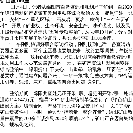
矿山超100座
11月4日，记者从绵阳市自然资源和规划局了解到，自2020
年绵阳启动矿产资源开发利用秩序综合整治以来，聚焦江油、北
川、安州“三个重点区域”，石灰岩、页岩、膨润土“三个主要矿
种”，开展了矿业权、生态环境、安全生产、涉矿税收、以及民
用爆炸物品和交通违法“五项专项整治”，从去年10月起，分别对
重点县市区开展了数轮督导，共实地检查矿山100余座。
“上午刚刚协调好联合暗访行动，刚刚接到电话，督查暗访
要覆盖更多面，两个丘区县也要加进来，线路立即调整，午饭后
立即出发……”这样的快节奏，只是几个月来绵阳市自然资源和
规划局工作人员范波最普通的一天， 在矿产资源开发利用秩序
综合整治中，绵阳提出“下决心、出重拳、治乱象、压责任”12字
总要求，通过建立问题台账，“一矿一策”制定整改方案，综合运
用引导、惩治、兼并、重组等向突出问题“亮剑”。
整治期间，绵阳共查处无证开采1宗、超范围开采7宗，处罚
没款114.647万元；指导186个矿山与编制单位签订了《绿色矿山
建设方案》编制合同；严格审批民爆物品使用许可，取消了4家
矿山爆破许可；同时，通过“严控增量、整合存量”，绵阳矿山数
量由震后的700余个减少到2020年底的274个，矿山正在迈向集约
化、规模化之路。