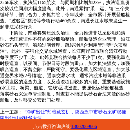
2266车次，执法艇1165航次，与同期相比增加23%，执法巡查频
次较以往同期大幅度提高。此外，南通紧扣“采、运、销”三个关
键环节，部门合力，齐抓共管，今年以来，全市累计开展登船检
查、“过驳区”整治等专项行动460余次，南通长江水域未发生一
起非法采砂行为。
下阶段，南通将聚焦源头治理，全力推进非法采砂船舶清
理、无证或证件不符的采砂船舶整治、船舶修造企业管理、沿江
砂石码头管理、船舶过闸管理、疏浚砂综合利用管理等“六项整
治”。此外，要强化交界水域巡查，长江两岸四市联合清江行动
每季度不少于1次、毗邻县联合执法每月不少于1次。要强化重点
时段巡查，以夜间、节假日等时段为重点，加大执法频次，加强
联合巡查，不留空隙，严防死守。要强化重点区域巡查，加大苏
通交界水域(2号锚地)、通泰交界水域、通常汽渡水域等非法采
砂易发区的巡查力度，以及疏浚项目较多的河段、重要基础设施
(水工程、桥梁、航道、管线)区域巡查。要强化运砂船舶检查，
落实砂石采运单管理制度，对查获不能提供砂石合法来源的运砂
船舶，及时移交公安部门处理。
上一主题：
“净矿出让”​却暗藏玄机，陕西汉中市砂石采矿权挂
牌出让引起轩然大波
下一主题：
杜绝违规海砂使用 安徽发布预拌混凝土质量省级抽
点击拨打咨询热线:
13002069666