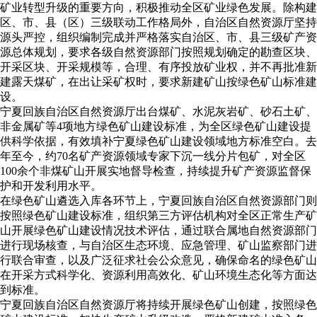
矿业转型升级的重要方向，积极推动全区矿业绿色发展。除构建
区、市、县（区）三级联动工作格局外，自治区自然资源厅坚持
源头严控，组织编制完成并严格落实自治区、市、县三级矿产资
源总体规划，要求各级自然资源部门按照规划确定的勘查区块、
开采区块、开采规模等，合理、有序投放矿业权，并不再批准新
建露天煤矿，在出让采矿权时，要求新建矿山按绿色矿山标准建
设。
宁夏回族自治区自然资源厅出台煤矿、水泥灰岩矿、砂石土矿、
非金属矿等4项地方绿色矿山建设标准，为全区绿色矿山建设提
供科学依据，有效填补宁夏绿色矿山建设领域地方标准空白。去
年至今，约70名矿产资源领域专家下沉一线分片包矿，对全区
100余个非煤矿山开展实地督导检查，持续提升矿产资源监督保
护和开发利用水平。
在绿色矿山遴选入库各环节上，宁夏回族自治区自然资源部门则
按照绿色矿山建设标准，组织第三方评估机构对全区正常生产矿
山开展绿色矿山建设情况技术评估，通过联合属地自然资源部门
进行现场核查，与自治区生态环境、应急管理、矿山监察部门进
行联合审查，以及广泛征求社会公众意见，确保命名的绿色矿山
在开采方式科学化、资源利用高效化、矿山环境生态化等方面达
到标准。
宁夏回族自治区自然资源厅将持续开展绿色矿山创建，按照绿色