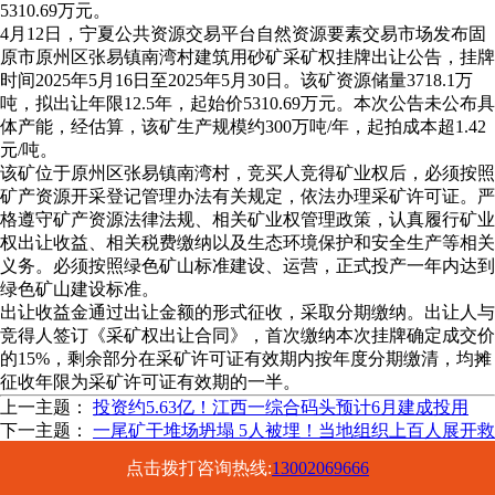
5310.69万元。
4月12日，宁夏公共资源交易平台自然资源要素交易市场发布固
原市原州区张易镇南湾村建筑用砂矿采矿权挂牌出让公告，挂牌
时间2025年5月16日至2025年5月30日。该矿资源储量3718.1万
吨，拟出让年限12.5年，起始价5310.69万元。本次公告未公布具
体产能，经估算，该矿生产规模约300万吨/年，起拍成本超1.42
元/吨。
该矿位于原州区张易镇南湾村，竞买人竞得矿业权后，必须按照
矿产资源开采登记管理办法有关规定，依法办理采矿许可证。严
格遵守矿产资源法律法规、相关矿业权管理政策，认真履行矿业
权出让收益、相关税费缴纳以及生态环境保护和安全生产等相关
义务。必须按照绿色矿山标准建设、运营，正式投产一年内达到
绿色矿山建设标准。
出让收益金通过出让金额的形式征收，采取分期缴纳。出让人与
竞得人签订《采矿权出让合同》，首次缴纳本次挂牌确定成交价
的15%，剩余部分在采矿许可证有效期内按年度分期缴清，均摊
征收年限为采矿许可证有效期的一半。
上一主题：
投资约5.63亿！江西一综合码头预计6月建成投用
下一主题：
一尾矿干堆场坍塌 5人被埋！当地组织上百人展开救
援
点击拨打咨询热线:
13002069666