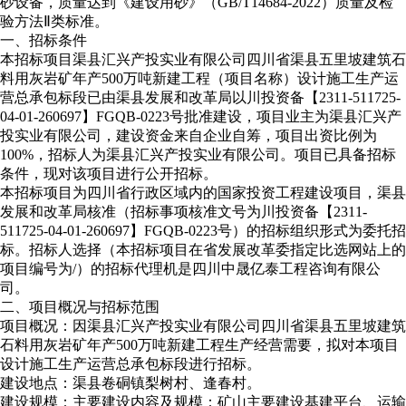
砂设备，质量达到《建设用砂》（GB/T14684-2022）质量及检
验方法Ⅱ类标准。
一、招标条件
本招标项目渠县汇兴产投实业有限公司四川省渠县五里坡建筑石
料用灰岩矿年产500万吨新建工程（项目名称）设计施工生产运
营总承包标段已由渠县发展和改革局以川投资备【2311-511725-
04-01-260697】FGQB-0223号批准建设，项目业主为渠县汇兴产
投实业有限公司，建设资金来自企业自筹，项目出资比例为
100%，招标人为渠县汇兴产投实业有限公司。项目已具备招标
条件，现对该项目进行公开招标。
本招标项目为四川省行政区域内的国家投资工程建设项目，渠县
发展和改革局核准（招标事项核准文号为川投资备【2311-
511725-04-01-260697】FGQB-0223号）的招标组织形式为委托招
标。招标人选择（本招标项目在省发展改革委指定比选网站上的
项目编号为/）的招标代理机是四川中晟亿泰工程咨询有限公
司。
二、项目概况与招标范围
项目概况：因渠县汇兴产投实业有限公司四川省渠县五里坡建筑
石料用灰岩矿年产500万吨新建工程生产经营需要，拟对本项目
设计施工生产运营总承包标段进行招标。
建设地点：渠县卷硐镇梨树村、逢春村。
建设规模：主要建设内容及规模：矿山主要建设基建平台、运输