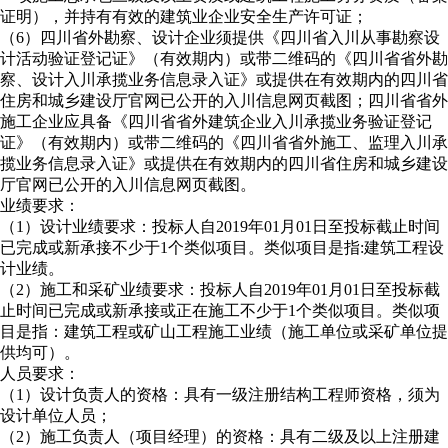
证明），并持有有效的建筑业企业安全生产许可证；
（6）四川省外勘察、设计企业须提供《四川省入川从事勘察设
计活动验证登记证》（有效期内）或带二维码的《四川省省外勘
察、设计入川承揽业务信息录入证》或提供在有效期内的四川省
住房和城乡建设厅官网已公开的入川信息网页截图；四川省省外
施工企业应具备《四川省省外建筑企业入川承揽业务验证登记
证》（有效期内）或带二维码的《四川省省外施工、监理入川承
揽业务信息录入证》或提供在有效期内的四川省住房和城乡建设
厅官网已公开的入川信息网页截图。
业绩要求：
（1）设计业绩要求：投标人自2019年01月01日至投标截止时间
已完成或新承接不少于1个类似项目。类似项目是指:建筑工程设
计业绩。
（2）施工和采矿业绩要求：投标人自2019年01月01日至投标截
止时间已完成或新承接或正在施工不少于1个类似项目。类似项
目是指：建筑工程或矿山工程施工业绩（施工单位或采矿单位提
供均可）。
人员要求：
（1）设计负责人的资格：具有一级注册结构工程师资格，须为
设计单位人员；
（2）施工负责人（项目经理）的资格：具有二级及以上注册建