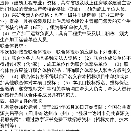
造师（建筑工程专业）资格，具有省级及以上住房城乡建设主管
部门颁发的安全生产考核合格证（B证），须为施工单位人员。
（3）采矿负责人的资格：具有一级注册建造师（矿业工程专
业）资格，具有省级及以上住房城乡建设主管部门颁发的安全生
产考核合格证（B证），须为采矿单位人员。
（4）生产加工运营负责人：具有工程类中级及以上职称，须为
生产加工运营单位人员。
联合体要求：
本次招标接受联合体投标。联合体投标的应满足下列要求：
（1）联合体各方均具备独立法人资格；（2）联合体成员单位不
得超过4家（含4家），施工单位作为联合体牵头单位；（3）联
合体各方应签订联合体协议书，明确联合体牵头人和各方权利义
务；（4）联合体各方不得以自己名义在本招标项目中单独或参
加其他联合体对本项目投标；（5）本项目投标报名、投标保证
金缴纳、递交投标文件等相关事项均由牵头人负责，牵头人进行
的该行为对联合体各成员具有约束力。
四、招标文件的获取
凡有意参加投标者，请于2024年05月30日开始登陆：全国公共资
源交易平台（四川省·达州市（州））“登录”“达州市公共资源交
易服务网”，通过数字证书免费下载招标资料（招标文件、技术
资料等）。