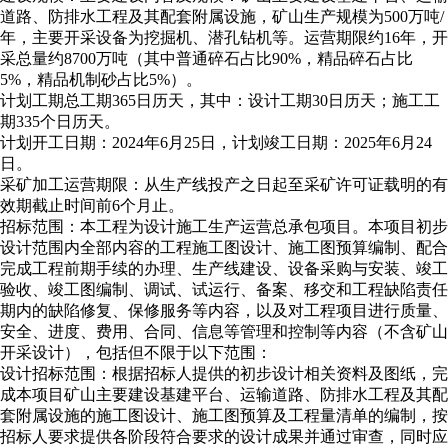
道路、防排水工程及其配套附属设施，矿山生产规模为500万吨/
年，主要开采设备为挖掘机、潜孔钻机等。运营期限约16年，开
采总量约8700万吨（其中普通碎石占比90%，精品碎石占比
5%，精品机制砂占比5%）。
计划工期总工期365日历天，其中：设计工期30日历天；施工工
期335个日历天。
计划开工日期：2024年6月25日，计划竣工日期：2025年6月24
日。
采矿加工运营期限：从生产线投产之日起至采矿许可证载明的有
效期截止时间前6个月止。
招标范围：本工程为设计施工生产运营总承包项目。本项目初步
设计范围内全部内容的工程施工图设计、施工图预算编制、配合
完成工程前期手续的办理、生产线建设、设备采购与安装、竣工
验收、竣工图编制、调试、试运行、备案、移交和工程缺陷责任
期内的缺陷修复、保修服务等内容，以及对工程项目进行质量、
安全、进度、费用、合同、信息等管理和控制等内容（不含矿山
开采设计），包括但不限于以下范围：
设计招标范围：根据招标人提供的初步设计相关资料及图纸，完
成本项目矿山主要建设基建平台、运输道路、防排水工程及其配
套附属设施的施工图设计、施工图预算及工程量清单的编制，按
招标人要求提供各阶段符合要求的设计成果并通过审查，同时应