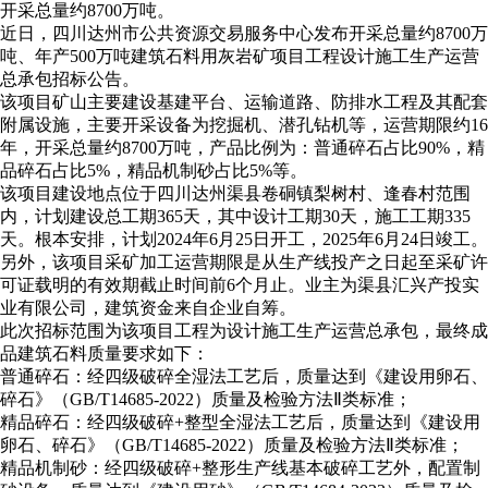
开采总量约8700万吨。
近日，四川达州市公共资源交易服务中心发布开采总量约8700万
吨、年产500万吨建筑石料用灰岩矿项目工程设计施工生产运营
总承包招标公告。
该项目矿山主要建设基建平台、运输道路、防排水工程及其配套
附属设施，主要开采设备为挖掘机、潜孔钻机等，运营期限约16
年，开采总量约8700万吨，产品比例为：普通碎石占比90%，精
品碎石占比5%，精品机制砂占比5%等。
该项目建设地点位于四川达州渠县卷硐镇梨树村、逢春村范围
内，计划建设总工期365天，其中设计工期30天，施工工期335
天。根本安排，计划2024年6月25日开工，2025年6月24日竣工。
另外，该项目采矿加工运营期限是从生产线投产之日起至采矿许
可证载明的有效期截止时间前6个月止。业主为渠县汇兴产投实
业有限公司，建筑资金来自企业自筹。
此次招标范围为该项目工程为设计施工生产运营总承包，最终成
品建筑石料质量要求如下：
普通碎石：经四级破碎全湿法工艺后，质量达到《建设用卵石、
碎石》（GB/T14685-2022）质量及检验方法Ⅱ类标准；
精品碎石：经四级破碎+整型全湿法工艺后，质量达到《建设用
卵石、碎石》（GB/T14685-2022）质量及检验方法Ⅱ类标准；
精品机制砂：经四级破碎+整形生产线基本破碎工艺外，配置制