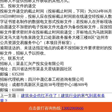
招标人不提供招标文件获取的其他方式。
五、投标文件的递交
投标文件递交的截止时间（投标截止时间，下同）为2024年06月
19日09时00分，投标人应在投标截止时间前在线递交经投标人数
字证书签名制作的数据电文形式投标文件；若投标人在开标现场
自愿递交不加密的电子投标文件光盘作为备份投标文件，应按招
标文件要求密封并在投标截止时间前递交；开标地点为马踏洞新
区龙马大道与鱼泉路交叉口处新政务服务大楼三楼B区“达州市
公共资源交易服务中心”（本项目开标室）。
逾期送达的、未送达指定地点的或者不按招标文件要求密封的投
标文件，招标人予以拒收。
六、联系方式
招标人：渠县汇兴产投实业有限公司
地址：四川省达州市渠县天星镇新园社区
邮编：635200
招标代理机构：四川中晟亿泰工程咨询有限公司
地址：成都市高新区天益街38号理想中心1栋909号
邮编：610000
上一主题：
建筑央企也扛不住了！建筑行业的寒气到底有多
重？
下一主题：
超17.5元/方！福建漳州国企近3亿元竞得储量超1900
点击拨打咨询热线:
13002069666
万方海砂矿