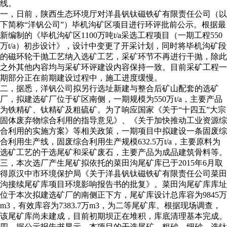
线。
一，日前，陕西生态环境厅对洋县钒钛磁铁矿有限责任公司（以
下简称“洋钒公司”）毕机沟矿区项目进行环评批前公示。根据最
新编制的《毕机沟矿区1100万吨t/a采选工程项目（一期工程550
万t/a）初步设计》，设计中变更了开采计划，同时将毕机沟矿段
的磁环轮干抛工艺纳入选矿工艺，采矿环节不再进行干抛，除此
之外其他内容均与采矿环评建设内容保持一致。目前采矿工程一
期部分正在前期建设过程中，施工进度缓慢。
二，据悉，洋钒公司拟另行选址新建与整合后矿山配套的选矿
厂，拟建选矿厂位于矿区南侧，一期规模为550万t/a，主要产品
为铁精矿、钛精矿及粗硫矿。为了响应国家《关于“十四五”大宗
固体废弃物综合利用的指导意见》、《关于加快推动工业资源综
合利用的实施方案》等相关政策，一期项目中拟建设一条固废综
合利用生产线，固废综合利用生产规模632.5万t/a，主要原料为
选矿工艺的干选尾矿和采矿废石，主要产品为成品建筑骨料等。
三，本次选厂产生尾矿拟依托的菜田沟尾矿库已于2015年6月取
得原汉中市环境保护局《关于洋县钒钛磁铁矿有限责任公司菜田
沟接续尾矿库项目环境影响报告书的批复》。菜田沟尾矿库库址
位于本次拟建选矿厂的南侧正下方，尾矿库设计总库容为9845万
m3，有效库容为7383.7万m3，为二等尾矿库。根据现场调查，
该尾矿库尚未建成，目前初期坝正在堆积，库底清理基本完成。
四，据公示报告书显示，本项目的干选尾矿、粗砂、细砂、选钛