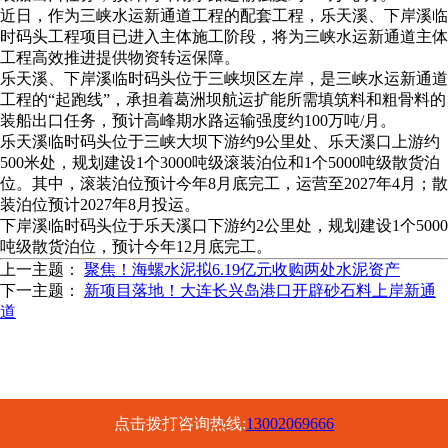
近日，作为三峡水运新通道工程的配套工程，乐天溪、下岸溪临
时码头工程项目已进入主体施工阶段，将为三峡水运新通道主体
工程高效推进提供物资转运保障。
乐天溪、下岸溪临时码头位于三峡坝区左岸，是三峡水运新通道
工程的“起跑线”，承担着葛洲坝航运扩能所需填筑料和粗骨料的
装船出口任务，预计高峰期水路运输强度约100万吨/月。
乐天溪临时码头位于三峡大坝下游约9公里处、乐天溪口上游约
500米处，规划建设1个3000吨级滚装泊位和1个5000吨级散货泊
位。其中，滚装泊位预计今年8月底完工，运营至2027年4月；散
装泊位预计2027年8月投运。
下岸溪临时码头位于乐天溪口下游约2公里处，规划建设1个5000
吨级散货泊位，预计今年12月底完工。
上一主题：
聚焦！海螺水泥拟6.19亿元收购两处水泥资产
下一主题：
新项目落地！大连长兴岛港口开辟砂石料上岸新通
道
点击拨打咨询热线:
13002069666