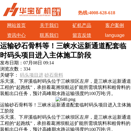
热线:4008-628-618
网站首页
关于我们
矿机产品
客户案例
资讯中心
联系我们
留言反馈
language
运输砂石骨料等！三峡水运新通道配套临
时码头项目进入主体施工阶段
发布日期：
07月08日 09:14
浏览次数：
334
关键字：
码头项目进
砂石骨料
乐天溪、下岸溪临时码头位于三峡坝区左岸，是三峡水运新通道
工程的“起跑线”，承担着葛洲坝航运扩能所需填筑料和粗骨料的
装船出口任务，预计高峰期水路运输强度约100万吨/月。
运输砂石骨料等！三峡水运新通道配套临时码头项目进入主体施
工阶段
乐天溪、下岸溪临时码头位于三峡坝区左岸，是三峡水运新通道
工程的“起跑线”，承担着葛洲坝航运扩能所需填筑料和粗骨料的
装船出口任务，预计高峰期水路运输强度约100万吨/月。