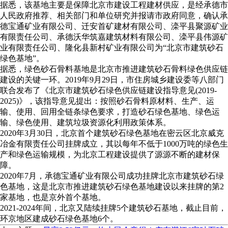
据悉，该基地主要是保障北京市建设工程建材供应，是经承德市
人民政府推荐、相关部门和单位研究并报请市政府同意，确认承
德宝通矿业有限公司、迁安首矿建材有限公司、滦平县聚源矿业
有限责任公司、承德沃华筑嘉建筑材料有限公司、滦平县伟源矿
业有限责任公司、隆化县新村矿业有限公司为“北京市建筑砂石
绿色基地”。
据悉，绿色砂石骨料基地是北京市推进建筑砂石骨料绿色供应链
建设的关键一环。2019年9月29日，市住房城乡建设委等八部门
联合发布了《北京市建筑砂石绿色供应链建设指导意见(2019-
2025)》，该指导意见提出：按照砂石骨料原材料、生产、运
输、使用、回用全链条绿色要求，打造砂石绿色基地、绿色运
输、绿色使用、建筑垃圾资源化利用政策体系。
2020年3月30日，北京首个建筑砂石绿色基地在密云区北京威克
冶金有限责任公司挂牌成立，其以每年不低于1000万吨的绿色生
产和绿色运输规模，为北京工程建设提供了源源不断的建材保
障。
2020年7月，承德宝通矿业有限公司成功挂牌北京市建筑砂石绿
色基地，这是北京市推进建筑砂石绿色基地建设以来挂牌的第2
家基地，也是京外首个基地。
2021-2024年间，北京又陆续挂牌5个建筑砂石基地，截止目前，
环京地区建成砂石绿色基地6个。